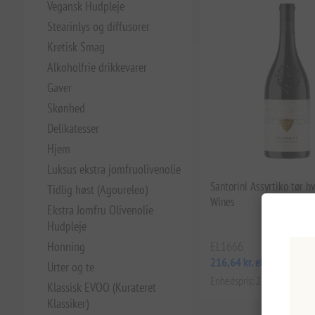
Vegansk Hudpleje
Stearinlys og diffusorer
Kretisk Smag
Alkoholfrie drikkevarer
Gaver
Skønhed
Delikatesser
Hjem
Luksus ekstra jomfruolivenolie
Santorini Assyrtiko tør h
Tidlig høst (Agoureleo)
Wines
Ekstra Jomfru Olivenolie
Hudpleje
Honning
EL1666
216,64 kr. eks. moms
Urter og te
Enhedspris: 288,85 kr. per 1 
Klassisk EVOO (Kurateret
Klassiker)