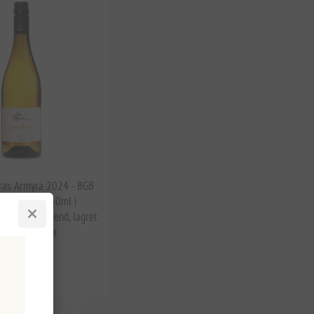
ras Armyra 2024 - BGB
ør Hvidvin 750ml |
alagousia Blend, lagret
træ, Corinthia
ks. moms