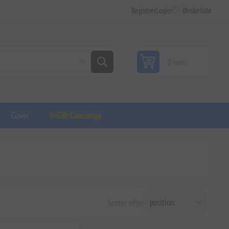
Registrér
Login
Ønskeliste
0 varer
Gaver
✨Gift Concierge
Sorter efter