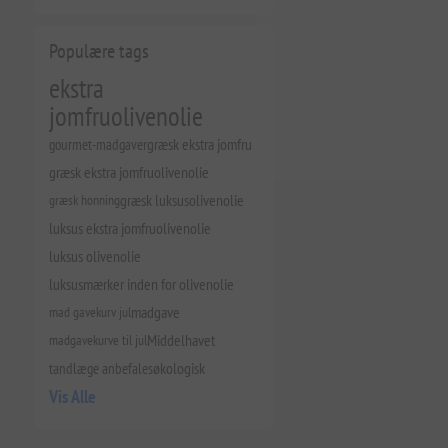
Populære tags
ekstra
jomfruolivenolie
gourmet-madgaver
græsk ekstra jomfru
græsk ekstra jomfruolivenolie
græsk honning
græsk luksusolivenolie
luksus ekstra jomfruolivenolie
luksus olivenolie
luksusmærker inden for olivenolie
mad gavekurv jul
madgave
madgavekurve til jul
Middelhavet
tandlæge anbefales
økologisk
Vis Alle