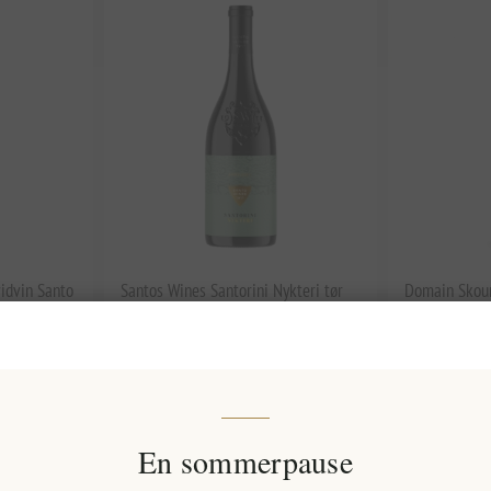
vidvin Santo
Santos Wines Santorini Nykteri tør
Domain Skou
hvidvin
Peloponnes T
Chardonnay-M
på fransk ege
EL1667
Vineyards
239,22 kr. eks. moms
EL2070
161,47 kr. e
lt
Enhedspris: 318,95 kr. per 1 lt
En sommerpause