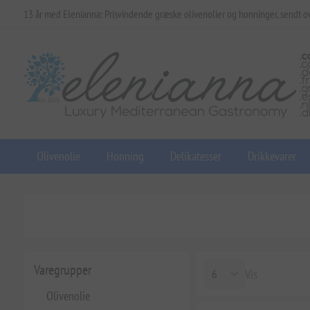
13 år med Elenianna: Prisvindende græske olivenolier og honninger, sendt o
Olivenolie
Honning
Delikatesser
Drikkevarer
Varegrupper
Vis
Olivenolie