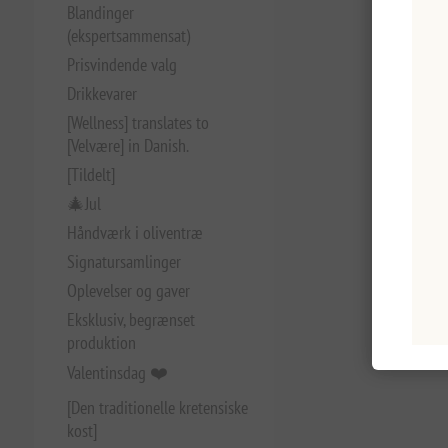
Blandinger
(ekspertsammensat)
Prisvindende valg
Drikkevarer
[Wellness] translates to
[Velvære] in Danish.
[Tildelt]
🎄Jul
Håndværk i oliventræ
Signatursamlinger
Oplevelser og gaver
Eksklusiv, begrænset
produktion
Valentinsdag ❤️
[Den traditionelle kretensiske
kost]