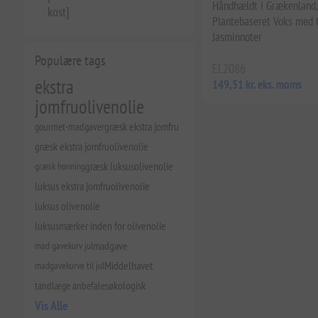
Håndhældt i Grækenland,
kost]
Plantebaseret Voks med 
Jasminnoter
Populære tags
EL2086
ekstra
149,51 kr. eks. moms
jomfruolivenolie
gourmet-madgaver
græsk ekstra jomfru
græsk ekstra jomfruolivenolie
græsk honning
græsk luksusolivenolie
luksus ekstra jomfruolivenolie
luksus olivenolie
luksusmærker inden for olivenolie
mad gavekurv jul
madgave
madgavekurve til jul
Middelhavet
tandlæge anbefales
økologisk
Vis Alle