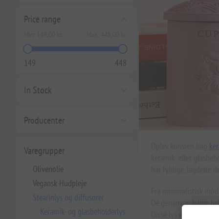
Price range
Min:
149,00 kr.
Max:
448,00 kr.
149
448
In Stock
Producenter
Oplev kunsten bag
ker
Varegrupper
keramik- eller glasbeho
Olivenolie
har fyldige, lagdelte d
Vegansk Hudpleje
Fra minimalistisk mode
Stearinlys og diffusorer
De genanvendelige beh
Keramik- og glasbeholderlys
Disse lys er ideelle t