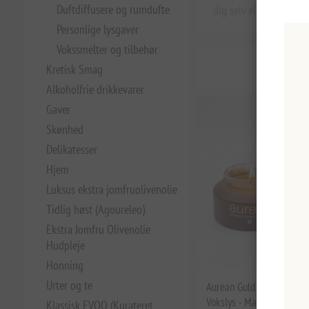
Duftdiffusere og rumdufte
dig selv eller vælger 
Personlige lysgaver
Vokssmelter og tilbehør
Kretisk Smag
Alkoholfrie drikkevarer
Gaver
Skønhed
Delikatesser
Hjem
Luksus ekstra jomfruolivenolie
Tidlig høst (Agoureleo)
Ekstra Jomfru Olivenolie
Hudpleje
Honning
Urter og te
Aurean Guld Kirsebærblo
Vokslys - Matteret Ravfar
Klassisk EVOO (Kurateret