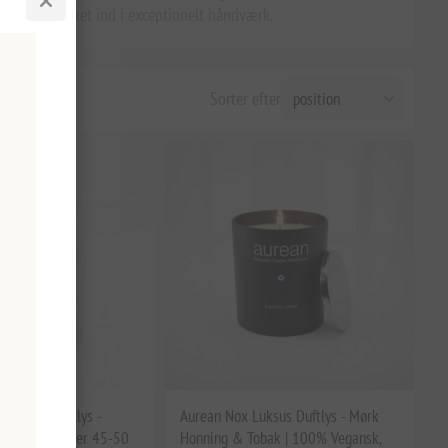
oplevelse pakket ind i exceptionelt håndværk.
Sorter efter
n Lumos Duftlys -
Aurean Nox Luksus Duftlys - Mørk
e & Hvide Gløder 45-50
Honning & Tobak | 100% Vegansk,