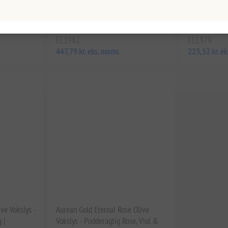
t i
Håndhældt sojavoks i genanvendelig
timer | Hånd
låg
keramisk beholder med
Ondt Øje-Ch
marmorfinish, 65 timers brændetid
Kokosvoksbla
EL1982
EL1979
447,79 kr. eks. moms
223,52 kr. e
ve Vokslys -
Aurean Gold Eternal Rose Olive
 |
Vokslys - Pudderagtig Rose, Viol &