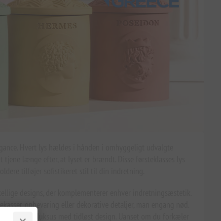
legance. Hvert lys hældes i hånden i omhyggeligt udvalgte
 tjene længe efter, at lyset er brændt. Disse førsteklasses lys
re tilføjer sofistikeret stil til din indretning.
skellige designs, der komplementerer enhver indretningsæstetik.
asser, opbevaring eller dekorative detaljer, man engang nød.
er funktionel luksus med tidløst design. Uanset om du forkæler