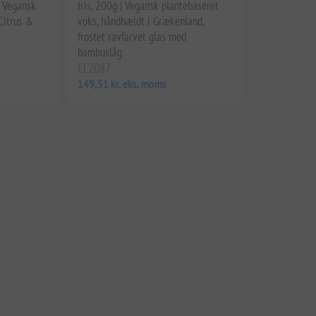
 Vegansk
Iris, 200g | Vegansk plantebaseret
Citrus &
voks, håndhældt i Grækenland,
frostet ravfarvet glas med
bambuslåg
EL2087
149,51 kr. eks. moms