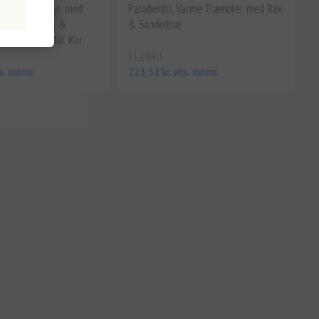
lavet Græsk Lys med
Parabenfri, Varme Trænoter med Rav
arm, RCX Raps &
& Sandeltræ
nding, Hvid Mat Kar
EL1980
ks. moms
223,52 kr. eks. moms