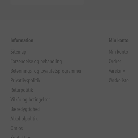
Information
Min konto
Sitemap
Min konto
Forsendelse og behandling
Ordrer
Belønnings- og loyalitetsprogrammer
Varekurv
Privatlivspolitik
Ønskeliste
Returpolitik
Vilkår og betingelser
Bæredygtighed
Alkoholpolitik
Om os
Kontakt os