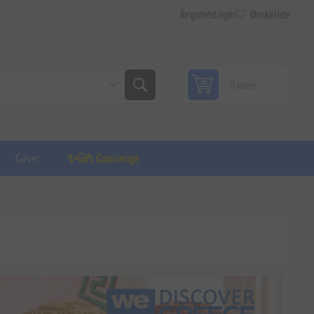
Registrér
Login
Ønskeliste
0 varer
Gaver
✨Gift Concierge