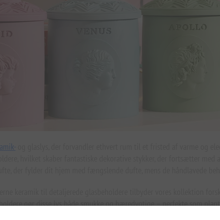
amik-
og glaslys, der forvandler ethvert rum til et fristed af varme og e
ldere, hvilket skaber fantastiske dekorative stykker, der fortsætter med at
ufte, der fylder dit hjem med fængslende dufte, mens de håndlavede beholde
rne keramik til detaljerede glasbeholdere tilbyder vores kollektion for
oldere gør disse lys både smukke og bæredygtige – perfekte som plantek
il at skabe stemning i stuer, soveværelser eller badeværelser og kombiner