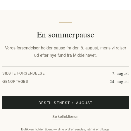
den perfekte gave, leverer keramik- og glasbeholderlys en forhøjet sanse
En sommerpause
Vores forsendelser holder pause fra den 8. august, mens vi rejser
ud efter nye fund fra Middelhavet.
7. august
SIDSTE FORSENDELSE
24. august
GENOPTAGES
BESTIL SENEST 7. AUGUST
Se kollektionen
mst Oliven
Aurean Pantheon Luksus Duftlys
Aurean Golde
vet Glas
270g - Noble Elixir Oud & Amber |
Fløjlsvanilj
Butikken holder åbent — dine ordrer sendes, når vi er tilbage.