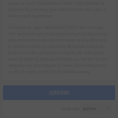
supper og varmt håndværksbrød. Deres livlige bitterhed og
halsgribende pebersmag giver dybde til enkle retter uden at
maskere gode ingredienser.
For kunder, der søger højfenoliske EVOO'er, skal man kigge
efter høstoplysninger, producentoplysninger og tilgængelige
laboratorieanalyser, da polyfenolniveauer varierer afhængigt
af olivensort, sæson og opbevaring. Økologiske muligheder
produceres under certificerede standarder, der understøtter
ansvarlig dyrkning. Disse karakteristiske græske olier er også
velegnede som gourmetgaver til kokke, olivenolieentusiaster
og alle, der nyder en udtryksfuld middelhavssmag.
FILTERS
Sorter efter