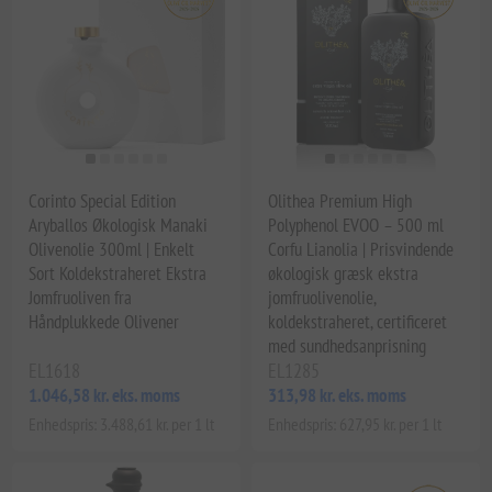
Corinto Special Edition
Olithea Premium High
Aryballos Økologisk Manaki
Polyphenol EVOO – 500 ml
Olivenolie 300ml | Enkelt
Corfu Lianolia | Prisvindende
Sort Koldekstraheret Ekstra
økologisk græsk ekstra
Jomfruoliven fra
jomfruolivenolie,
Håndplukkede Olivener
koldekstraheret, certificeret
med sundhedsanprisning
EL1618
EL1285
1.046,58 kr. eks. moms
313,98 kr. eks. moms
Enhedspris: 3.488,61 kr. per 1 lt
Enhedspris: 627,95 kr. per 1 lt