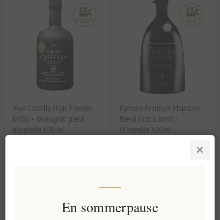
Vion Castello High Phenolic
Pamako Premium Mountain
EVOO – Økologisk græsk
Blend Ekstra Jomfru
olivenolie 500 ml |
Olivenolie 500ml
Koldpressede, polyfenolrige,
hundredårige træer fra
Lakonia
EL1953
EL619
209,32 kr. eks. moms
184,65 kr. eks. moms
Enhedspris: 418,63 kr. per 1 lt
Enhedspris: 369,29 kr. per 1 lt
En sommerpause