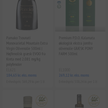
Pamako Tsounati
Premium P.D.O. Kalamata
Monovarietal Mountain Extra
økologisk ekstra jomfru
Virgin Olivenolie 500ml |
olivenolie GRÆSK PONY
Højfenolisk græsk EVOO fra
FARM 500ml
Kreta med 2.081 mg/kg
polyfenoler
EL621
EL1000
184,65 kr. eks. moms
269,12 kr. eks. moms
Enhedspris: 369,29 kr. per 1 lt
Enhedspris: 538,24 kr. per 1 lt