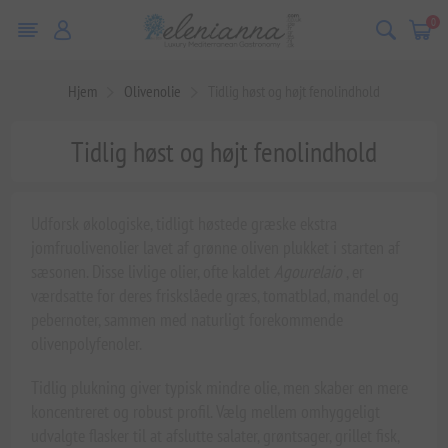
0
Hjem
Olivenolie
Tidlig høst og højt fenolindhold
Tidlig høst og højt fenolindhold
Udforsk økologiske, tidligt høstede græske ekstra
jomfruolivenolier lavet af grønne oliven plukket i starten af
sæsonen. Disse livlige olier, ofte kaldet
Agourelaio
, er
værdsatte for deres friskslåede græs, tomatblad, mandel og
pebernoter, sammen med naturligt forekommende
olivenpolyfenoler.
Tidlig plukning giver typisk mindre olie, men skaber en mere
koncentreret og robust profil. Vælg mellem omhyggeligt
udvalgte flasker til at afslutte salater, grøntsager, grillet fisk,