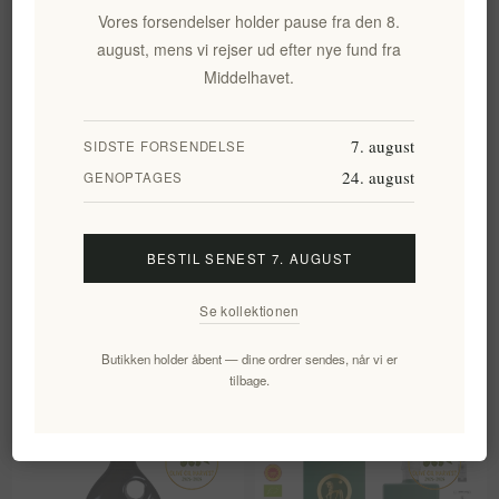
Vores forsendelser holder pause fra den 8.
august, mens vi rejser ud efter nye fund fra
Middelhavet.
7. august
SIDSTE FORSENDELSE
24. august
GENOPTAGES
LADOLEA Økologisk Patrinia
Økologisk ekstra
BESTIL SENEST 7. AUGUST
Ekstra Jomfru Olivenolie
jomfruolivenolie LADOLEA
200 ml
Se kollektionen
EL233
EL696
238,47 kr. eks. moms
136,06 kr. eks. moms
Butikken holder åbent — dine ordrer sendes, når vi er
Enhedspris: 397,45 kr. per 1 lt
Enhedspris: 680,28 kr. per 1 lt
tilbage.