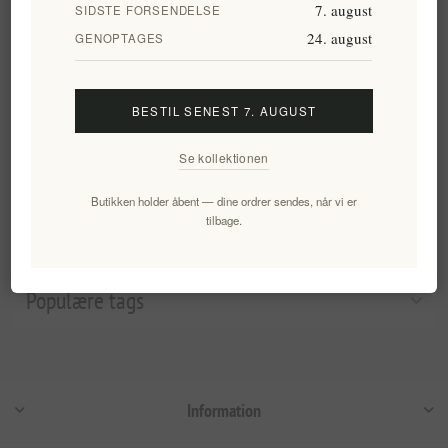
Jomfruolivenolie - Ufiltreret
7. august
SIDSTE FORSENDELSE
500 ml | Limited Edition fra
24. august
GENOPTAGES
Korfu, tidlig høst, koldpresset,
højt polyfenolindhold,
prisvindende Lianolia-kultivar
BESTIL SENEST 7. AUGUST
EL325
263,89 kr. eks. moms
Se kollektionen
Enhedspris: 527,78 kr. per 1 lt
Butikken holder åbent — dine ordrer sendes, når vi er
tilbage.
Varegrupper
Populære tags
Information