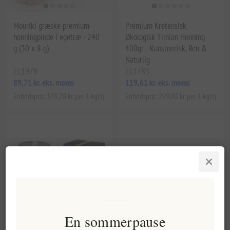
Mouriki græske premium
Premium Kretensisk
honningpinde i egetræ - 240
Økologisk Timian Honning
g (30 x 8 g)
400gr - Kunstnerisk, Ren &
Naturlig
EL1978
EL1783
89,71 kr. eks. moms
119,61 kr. eks. moms
Enhedspris: 373,78 kr. per 1 kg(s)
Enhedspris: 299,02 kr. per 1 kg(s)
En sommerpause