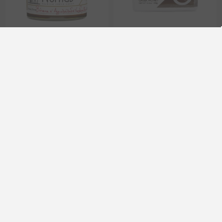
Urter og vilde blomster
Begrænset oplag græsk
Økologisk honning fra Vikos
fyrrehonning med Chios-
Gorge - Nomad 250gr
mastik fra Arkoi - Premium
kvalitet 298g Eulogia of
Sparta
EL1374
EL375
92,70 kr. eks. moms
89,71 kr. eks. moms
Enhedspris: 370,78 kr. per 1 kg(s)
Enhedspris: 301,03 kr. per 1 kg(s)