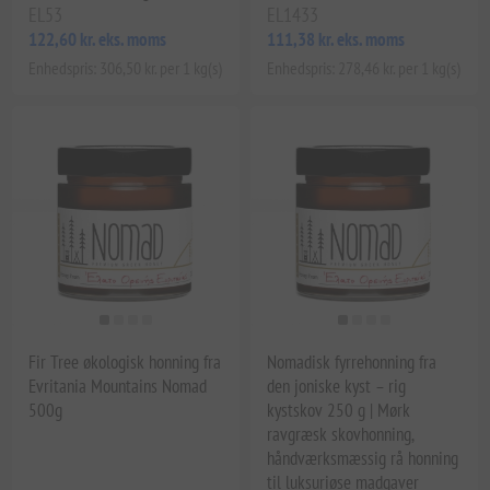
EL53
EL1433
122,60 kr. eks. moms
111,38 kr. eks. moms
Enhedspris: 306,50 kr. per 1 kg(s)
Enhedspris: 278,46 kr. per 1 kg(s)
Fir Tree økologisk honning fra
Nomadisk fyrrehonning fra
Evritania Mountains Nomad
den joniske kyst – rig
500g
kystskov 250 g | Mørk
ravgræsk skovhonning,
håndværksmæssig rå honning
til luksuriøse madgaver