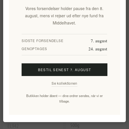
Premium Økologisk Græsk
Premium Økologisk Græsk
Granhonning 250G Mellin
Timianhonning 250G - Mellin
Vores forsendelser holder pause fra den 8.
EL525
EL526
august, mens vi rejser ud efter nye fund fra
109,14 kr. eks. moms
109,14 kr. eks. moms
Middelhavet.
Enhedspris: 436,57 kr. per 1 kg(s)
Enhedspris: 436,57 kr. per 1 kg(s)
7. august
SIDSTE FORSENDELSE
24. august
GENOPTAGES
BESTIL SENEST 7. AUGUST
Se kollektionen
Butikken holder åbent — dine ordrer sendes, når vi er
tilbage.
Honning med spiselige
Premium Græsk Rå Fyrretræ
rosenblade 130 g Theta
Honning - Autentisk og Rig
Foods
Smag | Ren og Ufiltreret Ren
500g
EL942