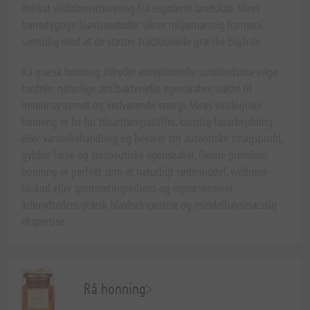
delikat vildblomsthonning fra uspoleret landskab. Vores
bæredygtige biavlsmetoder sikrer miljømæssig harmoni,
samtidig med at de støtter traditionelle græske bigårde.
Rå græsk honning tilbyder exceptionelle sundhedsmæssige
fordele: naturlige antibakterielle egenskaber, støtte til
immunsystemet og vedvarende energi. Vores økologiske
honning er fri for tilsætningsstoffer, kunstig forarbejdning
eller varmebehandling og bevarer sin autentiske smagsprofil,
gyldne farve og terapeutiske egenskaber. Denne premium
honning er perfekt som et naturligt sødemiddel, wellness-
tilskud eller gourmetingrediens og repræsenterer
århundreders græsk biavlsekspertise og middelhavsmæssig
ekspertise.
Rå honning