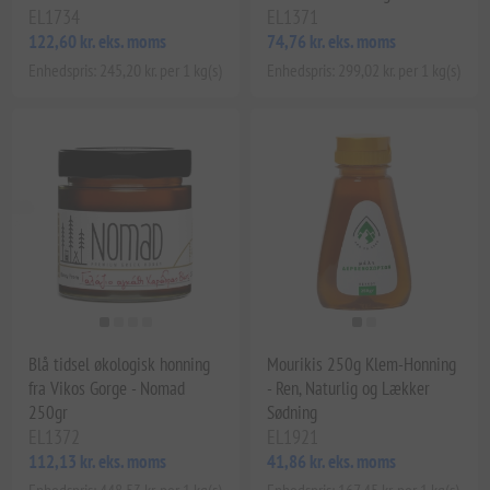
EL1734
EL1371
122,60 kr. eks. moms
74,76 kr. eks. moms
Enhedspris: 245,20 kr. per 1 kg(s)
Enhedspris: 299,02 kr. per 1 kg(s)
Blå tidsel økologisk honning
Mourikis 250g Klem-Honning
fra Vikos Gorge - Nomad
- Ren, Naturlig og Lækker
250gr
Sødning
EL1372
EL1921
112,13 kr. eks. moms
41,86 kr. eks. moms
Enhedspris: 448,53 kr. per 1 kg(s)
Enhedspris: 167,45 kr. per 1 kg(s)