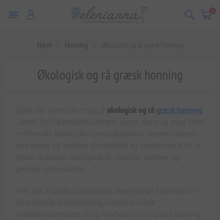
0
Hjem
Honning
Økologisk og rå græsk honning
Økologisk og rå græsk honning
Oplev den autentiske smag af
økologisk og rå
græsk honning
,
høstet fra Grækenlands uberørte bjerge, skove og enge. Vores
certificerede økologiske honningkollektion bevarer naturens
rene essens og forbliver uforarbejdet og upasteuriseret for at
bevare maksimal næringsværdi, naturlige enzymer og
gavnlige antioxidanter.
Hver sort afspejler Grækenlands mangfoldige botaniske arv –
fra aromatisk timianhonning indsamlet i vilde
middelhavsbjergsider til rig fyrrehonning fra gamle skove og