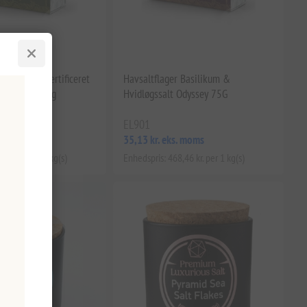
 (Oregano) Certificeret
Havsaltflager Basilikum &
lt Odyssey 75g
Hvidløgssalt Odyssey 75G
EL901
s. moms
35,13 kr. eks. moms
,46 kr. per 1 kg(s)
Enhedspris: 468,46 kr. per 1 kg(s)