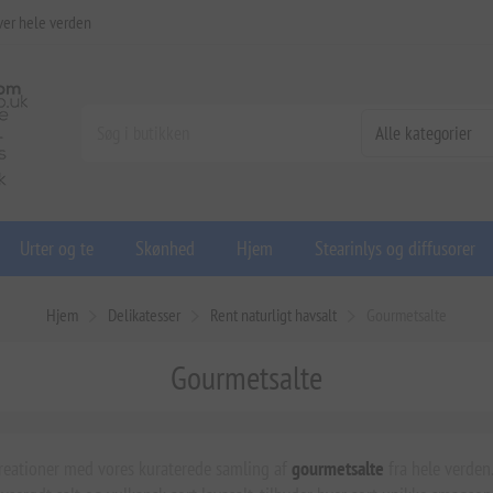
ver hele verden
Urter og te
Skønhed
Hjem
Stearinlys og diffusorer
Hjem
Delikatesser
Rent naturligt havsalt
Gourmetsalte
Gourmetsalte
kreationer med vores kuraterede samling af
gourmetsalte
fra hele verden.