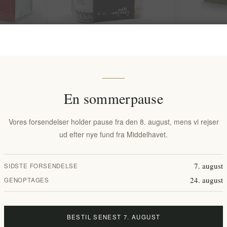
Krydret
En rejse med salt World Edition 4 x
Havsaltflager
lt Odyssey
80g - Salt Odyssey
økologisk Sa
EL899
En sommerpause
35,13 kr. ek
EL752
68,77 kr. eks. moms
 kg(s)
Enhedspris: 468
Vores forsendelser holder pause fra den 8. august, mens vi rejser
ud efter nye fund fra Middelhavet.
7. august
SIDSTE FORSENDELSE
24. august
GENOPTAGES
BESTIL SENEST 7. AUGUST