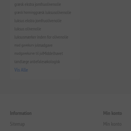
græsk ekstra jomfruolivenolie
græsk honning
græsk luksusolivenolie
luksus ekstra jomfruolivenolie
luksus olivenolie
luksusmærker inden for olivenolie
mad gavekurv jul
madgave
madgavekurve til jul
Middelhavet
tandlæge anbefales
økologisk
Vis Alle
Information
Min konto
Sitemap
Min konto