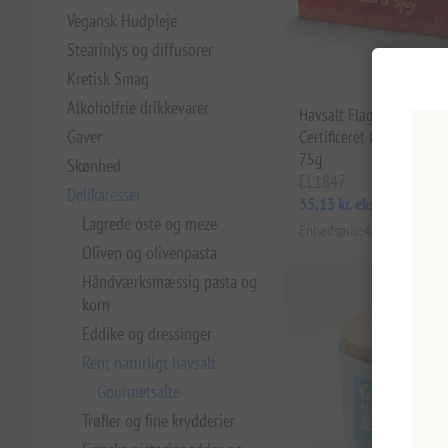
Vegansk Hudpleje
Stearinlys og diffusorer
Kretisk Smag
Alkoholfrie drikkevarer
Havsalt Flager Røget og 
Gaver
Certificeret Økologisk Sa
75g
Skønhed
EL1847
Delikatesser
35,13 kr. eks. moms
Lagrede oste og meze
Enhedspris: 468,46 kr. per 1
Oliven og olivenpasta
Håndværksmæssig pasta og
korn
Eddike og dressinger
Rent naturligt havsalt
Gourmetsalte
Trøfler og fine krydderier