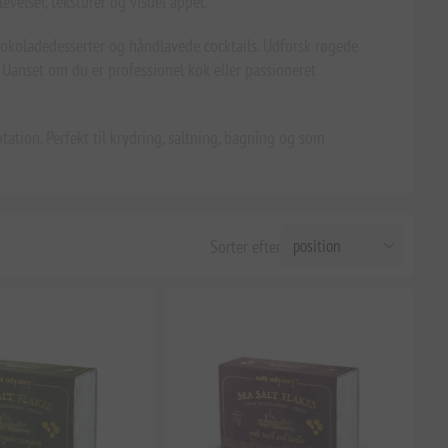
evelser, teksturer og visuel appel.
 chokoladedesserter og håndlavede cocktails. Udforsk røgede
n. Uanset om du er professionel kok eller passioneret
tion. Perfekt til krydring, saltning, bagning og som
Sorter efter