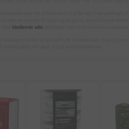
serødt salt og vulkansk sort lavasalt, tilbyder hver sort unikke smagsopl
andlingssalte giver det perfekte touch til grillet kød, friske grøntsager,
l-infunderede varianter for luksus og sel gris for autentisk fransk køkke
r disse
håndlavede salte
almindelige retter til ekstraordinære oplevelser.
 naturlige mineraler og sporstoffer, der forbedrer både smag og præsenta
madentusiaster, der sætter pris på kvalitetsingredienser.