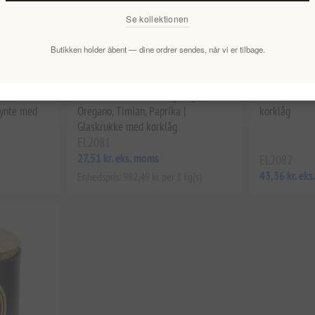
Se kollektionen
Butikken holder åbent — dine ordrer sendes, når vi er tilbage.
 Traditionel
Salt Odyssey Gyros & Souvlaki
Salt Odyssey 
 og
Krydderi - Græsk
Håndhøstet Æ
o,
Middelhavsurteblanding 28g | Vild
Græsk Ø-fini
mynte med
Oregano, Timian, Paprika |
korklåg
Glaskrukke med korklåg
EL2081
27,51 kr. eks. moms
EL2082
43,36 kr. ek
Enhedspris: 982,49 kr. per 1 kg(s)