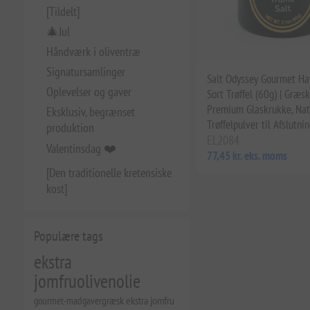
[Tildelt]
🎄Jul
Håndværk i oliventræ
Signatursamlinger
Salt Odyssey Gourmet Ha
Oplevelser og gaver
Sort Trøffel (60g) | Græsk
Premium Glaskrukke, Nat
Eksklusiv, begrænset
Trøffelpulver til Afslutni
produktion
EL2084
Valentinsdag ❤️
77,45 kr. eks. moms
[Den traditionelle kretensiske
kost]
Populære tags
ekstra
jomfruolivenolie
gourmet-madgaver
græsk ekstra jomfru