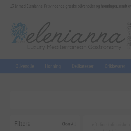
13 år med Elenianna: Prisvindende græske olivenolier og honninger, sendt o
Olivenolie
Honning
Delikatesser
Drikkevarer
Filters
Clear All
Løft dine kulinariske 