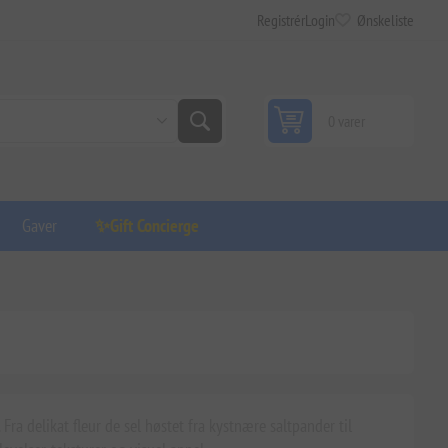
Registrér
Login
Ønskeliste
0 varer
Gaver
✨Gift Concierge
 Fra delikat fleur de sel høstet fra kystnære saltpander til