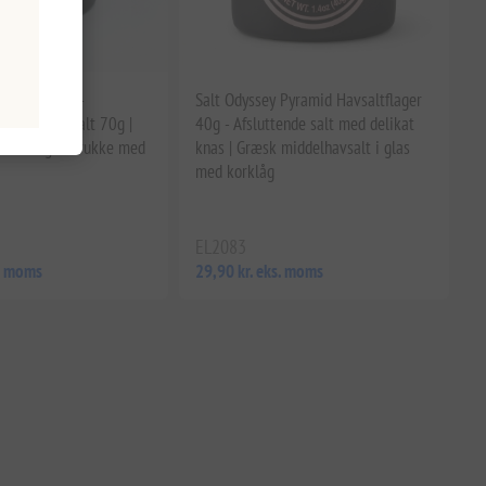
Fleur de Sel -
Salt Odyssey Pyramid Havsaltflager
gæisk Havsalt 70g |
40g - Afsluttende salt med delikat
shsalt i glaskrukke med
knas | Græsk middelhavsalt i glas
med korklåg
EL2083
s. moms
29,90 kr. eks. moms