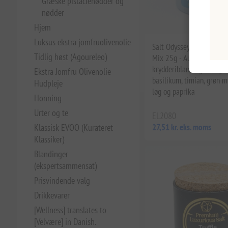
Græske pistacienødder og
nødder
Hjem
Luksus ekstra jomfruolivenolie
Salt Odyssey Græsk Salat
Tidlig høst (Agoureleo)
Mix 25g - Autentisk urte-
krydderiblanding | Oregan
Ekstra Jomfru Olivenolie
basilikum, timian, grøn 
Hudpleje
løg og paprika
Honning
Urter og te
EL2080
Klassisk EVOO (Kurateret
27,51 kr. eks. moms
Klassiker)
Blandinger
(ekspertsammensat)
Prisvindende valg
Drikkevarer
[Wellness] translates to
[Velvære] in Danish.