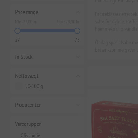
mineralrigt Himalaya-ly
Price range
Førsteklasses efterbeh
salte for dybde, trøffe
Min:
27,00 kr.
Max:
78,00 kr.
hjemmekok, forvandle
27
78
Opdag specialsalte med
betænksomme gaver til 
In Stock
Nettovægt
50-100 g
Producenter
Varegrupper
Olivenolie