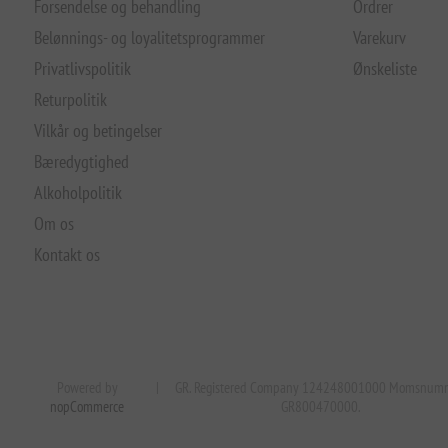
Forsendelse og behandling
Ordrer
Belønnings- og loyalitetsprogrammer
Varekurv
Privatlivspolitik
Ønskeliste
Returpolitik
Vilkår og betingelser
Bæredygtighed
Alkoholpolitik
Om os
Kontakt os
Powered by
|
GR. Registered Company 124248001000 Momsnum
nopCommerce
GR800470000.