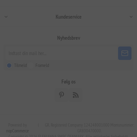
Kundeservice
Nyhedsbrev
Tilmeld
Frameld
Følg os
Powered by
|
GR. Registered Company 124248001000 Momsnummer:
nopCommerce
GR800470000.
Copyright © 2026 ELENIANNA SMPC DENMARK. Alle rettigheder forbeholdt.