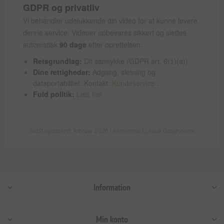
GDPR og privatliv
Vi behandler udelukkende din video for at kunne levere
denne service. Videoer opbevares sikkert og slettes
automatisk
90 dage
efter oprettelsen.
Retsgrundlag:
Dit samtykke (GDPR art. 6(1)(a)).
Dine rettigheder:
Adgang, sletning og
dataportabilitet. Kontakt:
Kundeservice
.
Fuld politik:
Læs her
.
Sidst opdateret: februar 2026 | elenianna Luksus Gastronomi
Information
Min konto