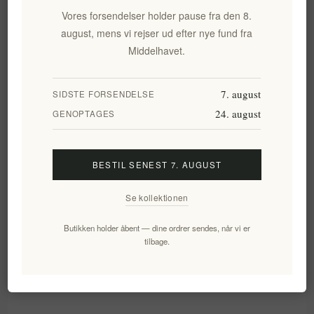
Vores forsendelser holder pause fra den 8.
august, mens vi rejser ud efter nye fund fra
Udpakningsoplevelsen
Middelhavet.
✔
En smukt præsenteret gaveæske med vores
karakteristiske
.
7. august
hvide luksusemballage
SIDSTE FORSENDELSE
24. august
GENOPTAGES
✔
Et
med din
guldfolieret lykønskningskort
brugerdefinerede QR-kode.
✔
Et personligt øjeblik, der forbinder dig med
BESTIL SENEST 7. AUGUST
dine kære, uanset afstanden.
Se kollektionen
Butikken holder åbent — dine ordrer sendes, når vi er
TILFØJ EN VIDEO I DIN KURV
tilbage.