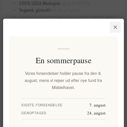
100% USDA Økologisk
og fri for GMO'er
Vegansk
,
glutenfri
og lav på sukker
Sourced fra bæredygtige gårde og etisk høstede urter
Afdækket i miljøvenlig emballage for at reducere dit
CO2-aftryk
Uanset om du søger et skyldfrit alternativ til traditionelle
sodavand, en sofistikeret mixer til mocktails, eller en daglig
wellness tonic, tilbyder vores kategori af Økologiske
En sommerpause
Sprudlende Urte Drinks et spektrum af dejlige smagsvarianter
og funktionelle fordele. Sprudl naturligt—shop nu og opdag,
Vores forsendelser holder pause fra den 8.
hvorfor disse botaniske drikkevarer revolutionerer verden af
august, mens vi rejser ud efter nye fund fra
alkoholfrie forfriskninger!
Middelhavet.
7. august
SIDSTE FORSENDELSE
Varegrupper
24. august
GENOPTAGES