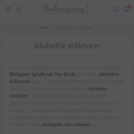
0
Hjem
Alkoholfrie drikkevarer
Alkoholfrie drikkevarer
Hæv din forfriskningsrutine med vores kuraterede udvalg af
Økologiske Sprudlende Urte Drinks
, de førende
alkoholfrie
drikkevarer
skabt til sundhedsbevidste nydere. Hver brusende
blanding er infunderet med håndplukkede
botaniske
ekstrakter
—fra beroligende kamille og opkvikkende
pebermynte til antioxidant-rige hibiscus og hyldeblomst—for
at levere en naturligt boblende oplevelse uden kunstige
smagsstoffer eller konserveringsmidler. Perfekte til wellness-
entusiaster, vores
økologiske urte sodavand
er: