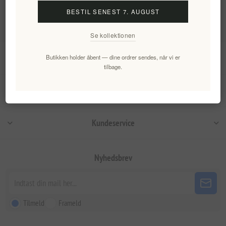
Populære tags
BESTIL SENEST 7. AUGUST
Se kollektionen
Information
Butikken holder åbent — dine ordrer sendes, når vi er
tilbage.
Min konto
Kundeservice
Nyhedsbrev
Tilmeld
Frameld