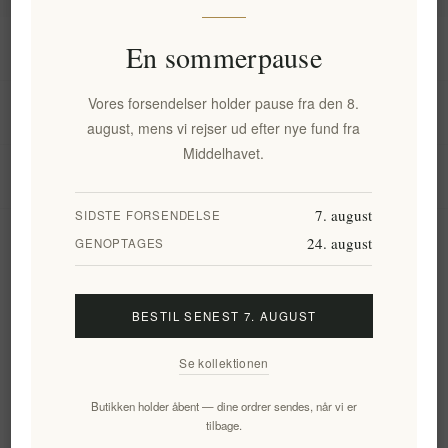
Information
En sommerpause
Vores forsendelser holder pause fra den 8.
Min konto
august, mens vi rejser ud efter nye fund fra
Middelhavet.
Kundeservice
7. august
SIDSTE FORSENDELSE
24. august
Nyhedsbrev
GENOPTAGES
BESTIL SENEST 7. AUGUST
Tilmeld
Frameld
Se kollektionen
Følg os
Butikken holder åbent — dine ordrer sendes, når vi er
tilbage.