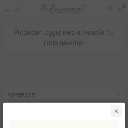
0
Produkter tagget med 'olivenolie fra
costa navarino'
Varegrupper
Populære tags