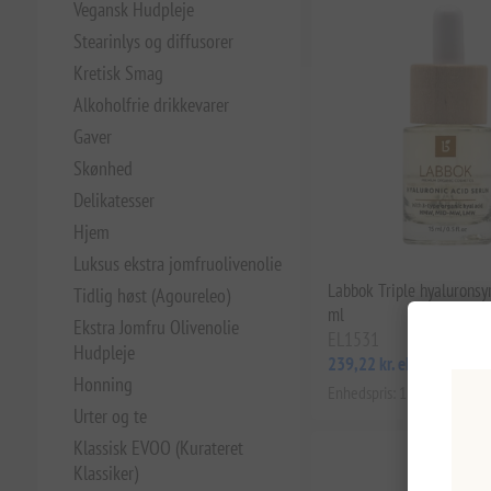
Vegansk Hudpleje
Stearinlys og diffusorer
Kretisk Smag
Alkoholfrie drikkevarer
Gaver
Skønhed
Delikatesser
Hjem
Luksus ekstra jomfruolivenolie
Labbok Triple hyalurons
Tidlig høst (Agoureleo)
ml
Ekstra Jomfru Olivenolie
EL1531
Hudpleje
239,22 kr. eks. moms
Honning
Enhedspris: 15.947,73 kr. per
Urter og te
Klassisk EVOO (Kurateret
Klassiker)