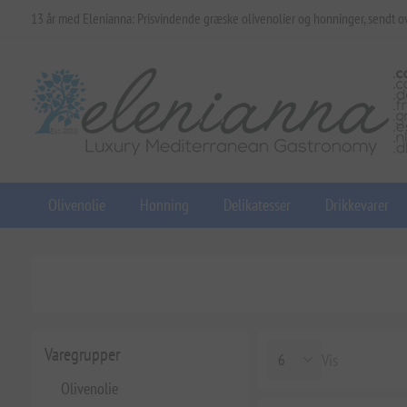
13 år med Elenianna: Prisvindende græske olivenolier og honninger, sendt o
Olivenolie
Honning
Delikatesser
Drikkevarer
Varegrupper
Vis
Olivenolie