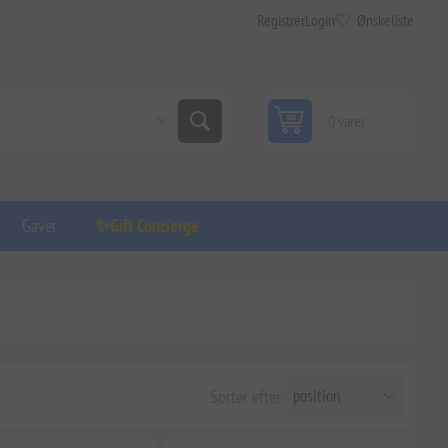
Registrér
Login
Ønskeliste
0 varer
Gaver
✨Gift Concierge
Sorter efter