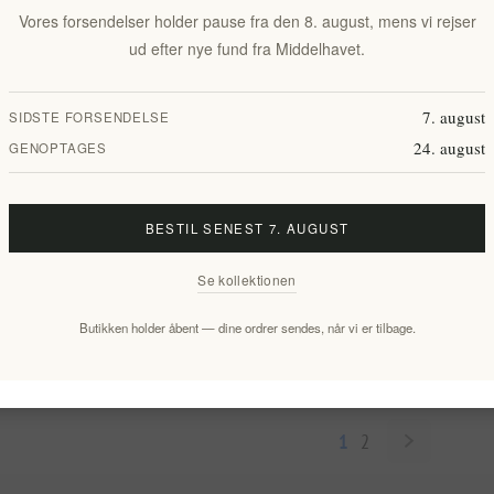
Vores forsendelser holder pause fra den 8. august, mens vi rejser
ud efter nye fund fra Middelhavet.
7. august
SIDSTE FORSENDELSE
24. august
GENOPTAGES
BESTIL SENEST 7. AUGUST
eam til
Labbok Dagcreme til ung hud for fugt
m og montea
og glød 50 ml/1,7 fl oz
Se kollektionen
EL1540
Butikken holder åbent — dine ordrer sendes, når vi er tilbage.
164,76 kr. eks. moms
1 lt
Enhedspris: 3.295,20 kr. per 1 lt
1
2