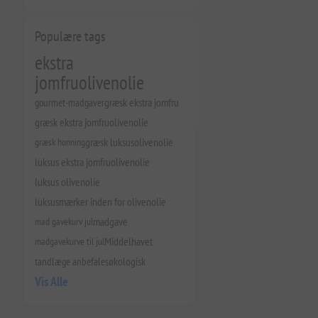
Populære tags
ekstra
jomfruolivenolie
gourmet-madgaver
græsk ekstra jomfru
græsk ekstra jomfruolivenolie
græsk honning
græsk luksusolivenolie
luksus ekstra jomfruolivenolie
luksus olivenolie
luksusmærker inden for olivenolie
mad gavekurv jul
madgave
madgavekurve til jul
Middelhavet
tandlæge anbefales
økologisk
Vis Alle