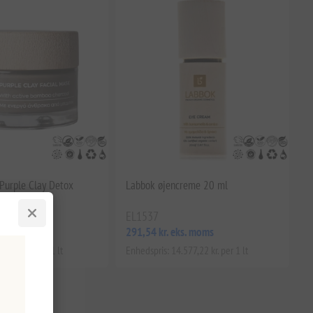
 Purple Clay Detox
Labbok øjencreme 20 ml
e 50 ml
EL1537
ks. moms
291,54 kr. eks. moms
25,79 kr. per 1 lt
Enhedspris: 14.577,22 kr. per 1 lt