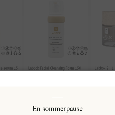
yre-serum 15
Labbok Facial Cleansing Foam 150
Labbok 2 i 1
ml
ansigtsmask
EL1533
EL1536
164,46 kr. eks. moms
186,29 kr. e
 1 lt
Enhedspris: 1.096,41 kr. per 1 lt
Enhedspris: 3.7
En sommerpause