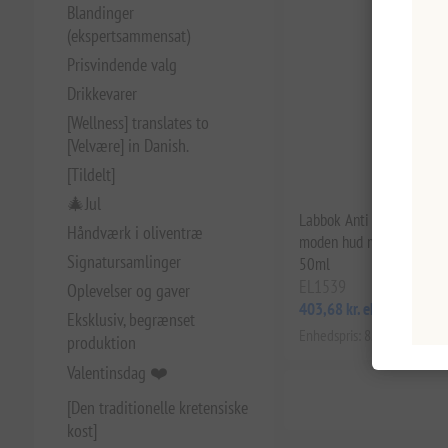
Blandinger
(ekspertsammensat)
Prisvindende valg
Drikkevarer
[Wellness] translates to
[Velvære] in Danish.
[Tildelt]
🎄Jul
Labbok Anti Aging Day Cr
Håndværk i oliventræ
moden hud med geraniu
Signatursamlinger
50ml
EL1539
Oplevelser og gaver
403,68 kr. eks. moms
Eksklusiv, begrænset
Enhedspris: 8.073,54 kr. per 
produktion
Valentinsdag ❤️
[Den traditionelle kretensiske
kost]