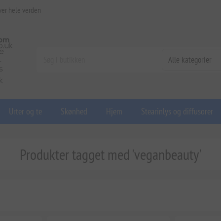
ver hele verden
Urter og te
Skønhed
Hjem
Stearinlys og diffusorer
Produkter tagget med 'veganbeauty'