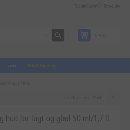
Registrér
Login
Ønskeliste
0 varer
Gaver
✨Gift Concierge
lød 50 ml/1,7 fl oz
Labbok øjencreme 20 ml
 hud for fugt og glød 50 ml/1,7 fl