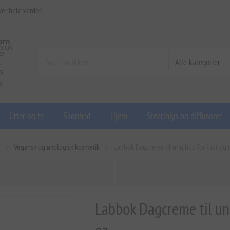
ver hele verden
Urter og te
Skønhed
Hjem
Stearinlys og diffusorer
d
Vegansk og økologisk kosmetik
Labbok Dagcreme til ung hud for fugt og g
Labbok Dagcreme til ung