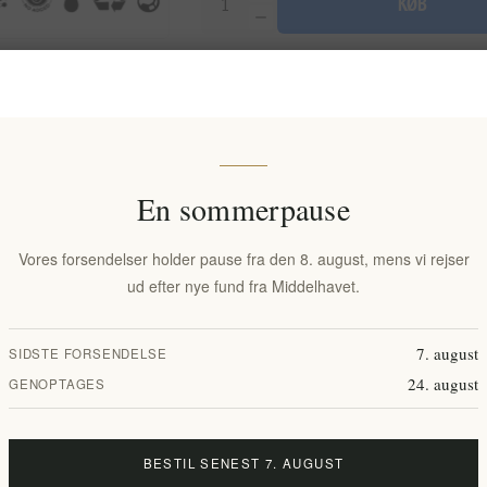
KØB
Tilføj til ønskeliste
E-mail til 
Tilgængelighed:
På lager
Leveringsdato:
2-8 dage
En sommerpause
Vores forsendelser holder pause fra den 8. august, mens vi rejser
ud efter nye fund fra Middelhavet.
Overview
Reviews
Contact Us
7. august
SIDSTE FORSENDELSE
24. august
GENOPTAGES
fremragende fugtgivende og nærende egenskaber. Sammensætningen af h
ffer, nærer huden i dybden. Appelsin, mandel og avocado med C-, E- og A-
BESTIL SENEST 7. AUGUST