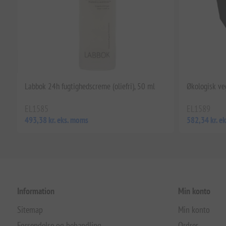
Labbok 24h fugtighedscreme (oliefri), 50 ml
Økologisk v
EL1585
EL1589
493,38 kr. eks. moms
582,34 kr. e
Information
Min konto
Sitemap
Min konto
Forsendelse og behandling
Ordrer