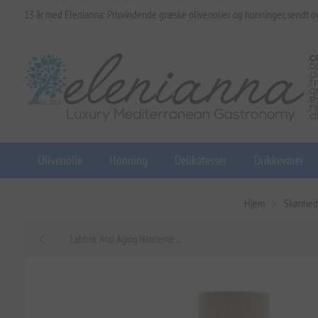
13 år med Elenianna: Prisvindende græske olivenolier og honninger, sendt o
Olivenolie
Honning
Delikatesser
Drikkevarer
Hjem
Skønhe
Labbok Anti Aging Natcreme ...