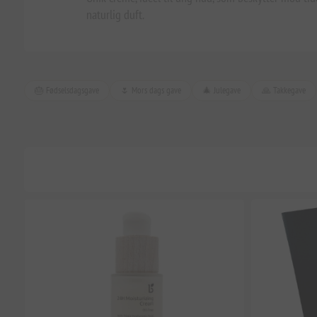
naturlig duft.
🎂 Fødselsdagsgave
🌷 Mors dags gave
🎄 Julegave
🙏 Takkegave