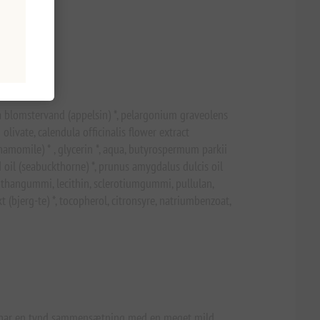
ra blomstervand (appelsin) *, pelargonium graveolens
 olivate, calendula officinalis flower extract
(chamomile) * , glycerin *, aqua, butyrospermum parkii
d oil (seabuckthorne) *, prunus amygdalus dulcis oil
xanthangummi, lecithin, sclerotiumgummi, pullulan,
t (bjerg-te) *, tocopherol, citronsyre, natriumbenzoat,
Den har en tynd sammensætning med en meget mild