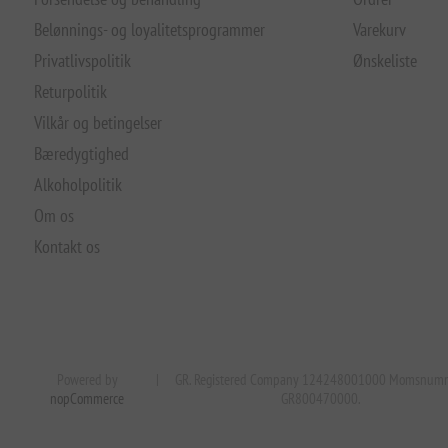
Belønnings- og loyalitetsprogrammer
Varekurv
Privatlivspolitik
Ønskeliste
Returpolitik
Vilkår og betingelser
Bæredygtighed
Alkoholpolitik
Om os
Kontakt os
Powered by
|
GR. Registered Company 124248001000 Momsnum
nopCommerce
GR800470000.