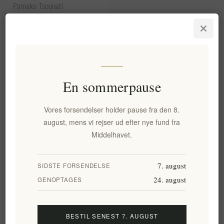
Pamako Tsounati
Monovarietal Mountain Extra
Virgin Olivenolie 500ml |
Højfenolisk græsk EVOO fra
Kreta med 2.081 mg/kg
polyfenoler
EL621
En sommerpause
184,64 kr. eks. moms
Enhedspris: 369,28 kr. per 1 lt
Vores forsendelser holder pause fra den 8.
august, mens vi rejser ud efter nye fund fra
Varegrupper
Middelhavet.
Populære tags
7. august
SIDSTE FORSENDELSE
24. august
GENOPTAGES
Information
BESTIL SENEST 7. AUGUST