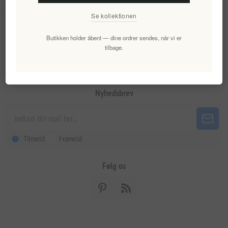
Se kollektionen
Min konto
Butikken holder åbent — dine ordrer sendes, når vi er
tilbage.
Kundeservice
Nyhedsbrev
Tilmeld
Frameld
Følg os