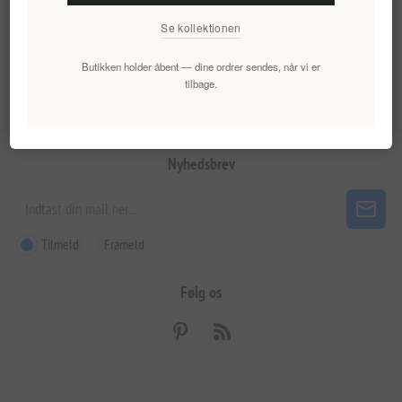
Se kollektionen
Min konto
Butikken holder åbent — dine ordrer sendes, når vi er
tilbage.
Kundeservice
Nyhedsbrev
Tilmeld
Frameld
Følg os