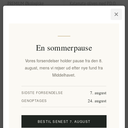
PREMIUM Økologiske
Kalamata-oliven med P.D.O.
"Kalamata"-oliven med
ekstra jomfruolivenolie 'Greek
"Kalamata" P.D.O. ekstra
Pony Farm' 200g
jomfruolivenolie GREEK PONY
FARM 200g
EL1002
EL1253
37,38 kr. eks. moms
34,39 kr. eks. moms
En sommerpause
Enhedspris: 186,89 kr. per 1 kg(s)
Enhedspris: 171,94 kr. per 1 kg(s)
Vores forsendelser holder pause fra den 8.
august, mens vi rejser ud efter nye fund fra
Varegrupper
Middelhavet.
Populære tags
7. august
SIDSTE FORSENDELSE
24. august
GENOPTAGES
Information
BESTIL SENEST 7. AUGUST