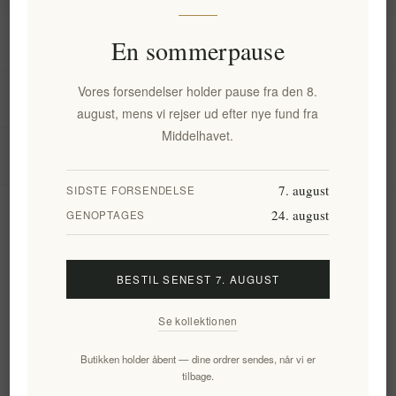
Information
En sommerpause
Vores forsendelser holder pause fra den 8.
Min konto
august, mens vi rejser ud efter nye fund fra
Middelhavet.
Kundeservice
7. august
SIDSTE FORSENDELSE
24. august
Nyhedsbrev
GENOPTAGES
BESTIL SENEST 7. AUGUST
Tilmeld
Frameld
Se kollektionen
Følg os
Butikken holder åbent — dine ordrer sendes, når vi er
tilbage.