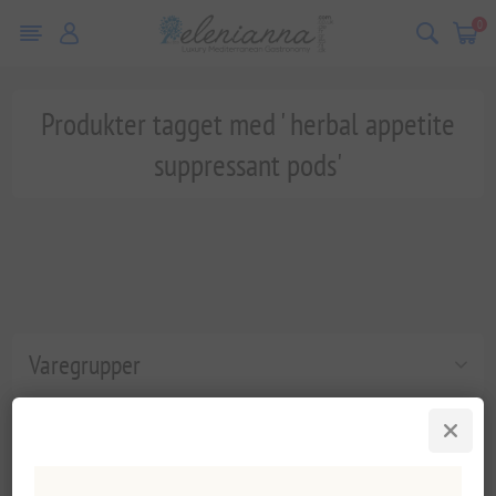
0
Produkter tagget med ' herbal appetite
suppressant pods'
Varegrupper
Populære tags