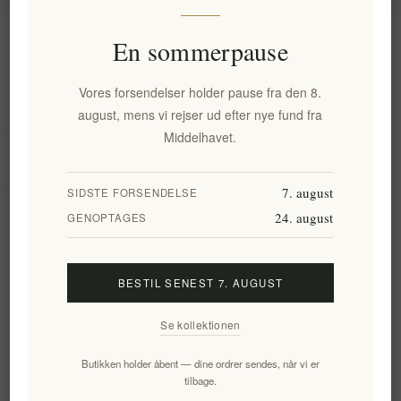
Information
En sommerpause
Vores forsendelser holder pause fra den 8.
Min konto
august, mens vi rejser ud efter nye fund fra
Middelhavet.
Kundeservice
7. august
SIDSTE FORSENDELSE
24. august
Nyhedsbrev
GENOPTAGES
BESTIL SENEST 7. AUGUST
Tilmeld
Frameld
Se kollektionen
Følg os
Butikken holder åbent — dine ordrer sendes, når vi er
tilbage.