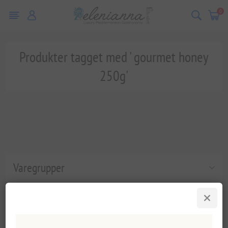
0
Produkter tagget med ' gourmet honey
250g'
Varegrupper
Populære tags