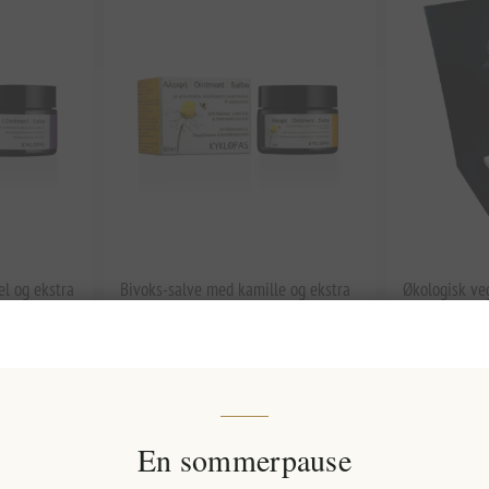
l og ekstra
Bivoks-salve med kamille og ekstra
Økologisk v
yklopas
jomfruolivenolie 50 ml Kyklopas
gavesæt
EL1190
EL1589
134,56 kr. eks. moms
582,35 kr. e
En sommerpause