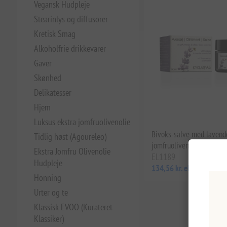
Vegansk Hudpleje
Stearinlys og diffusorer
Kretisk Smag
Alkoholfrie drikkevarer
Gaver
Skønhed
Delikatesser
Hjem
Luksus ekstra jomfruolivenolie
Bivoks-salve med lavende
Tidlig høst (Agoureleo)
jomfruolivenolie 50 ml K
Ekstra Jomfru Olivenolie
EL1189
Hudpleje
134,56 kr. eks. moms
Honning
Urter og te
Klassisk EVOO (Kurateret
Klassiker)