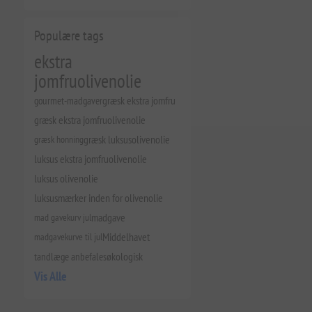
Populære tags
ekstra
jomfruolivenolie
gourmet-madgaver
græsk ekstra jomfru
græsk ekstra jomfruolivenolie
græsk honning
græsk luksusolivenolie
luksus ekstra jomfruolivenolie
luksus olivenolie
luksusmærker inden for olivenolie
mad gavekurv jul
madgave
madgavekurve til jul
Middelhavet
tandlæge anbefales
økologisk
Vis Alle