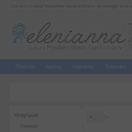
13 år med Elenianna: Prisvindende græske olivenolier og honninger, sendt o
Olivenolie
Honning
Delikatesser
Drikkevarer
Varegrupper
Vis
Olivenolie