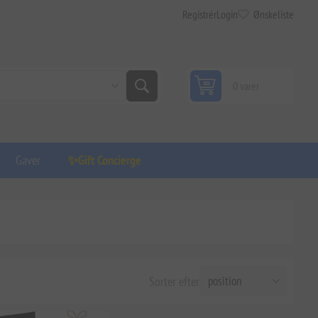
Registrér
Login
Ønskeliste
0 varer
Gaver
✨Gift Concierge
Sorter efter