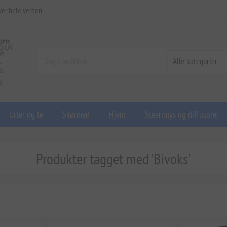
ver hele verden
Urter og te
Skønhed
Hjem
Stearinlys og diffusorer
Produkter tagget med 'Bivoks'