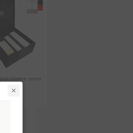
egansk kosmetik sommer
ks. moms