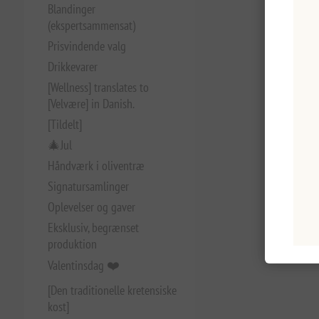
Blandinger
(ekspertsammensat)
Prisvindende valg
Drikkevarer
[Wellness] translates to
[Velvære] in Danish.
[Tildelt]
🎄Jul
Håndværk i oliventræ
Signatursamlinger
Oplevelser og gaver
Eksklusiv, begrænset
produktion
Valentinsdag ❤️
[Den traditionelle kretensiske
kost]