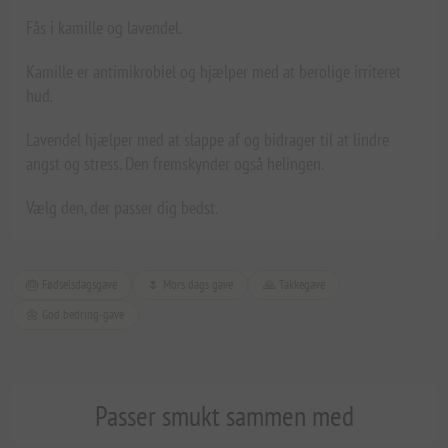
Fås i kamille og lavendel.
Kamille er antimikrobiel og hjælper med at berolige irriteret
hud.
Lavendel hjælper med at slappe af og bidrager til at lindre
angst og stress. Den fremskynder også helingen.
Vælg den, der passer dig bedst.
🎂 Fødselsdagsgave
🌷 Mors dags gave
🙏 Takkegave
🌼 God bedring-gave
Passer smukt sammen med