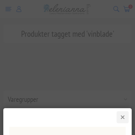
0
Produkter tagget med 'vinblade'
Varegrupper
Populære tags