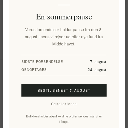
Information
En sommerpause
Vores forsendelser holder pause fra den 8.
Min konto
august, mens vi rejser ud efter nye fund fra
Middelhavet.
Kundeservice
7. august
SIDSTE FORSENDELSE
24. august
Nyhedsbrev
GENOPTAGES
BESTIL SENEST 7. AUGUST
Tilmeld
Frameld
Se kollektionen
Følg os
Butikken holder åbent — dine ordrer sendes, når vi er
tilbage.