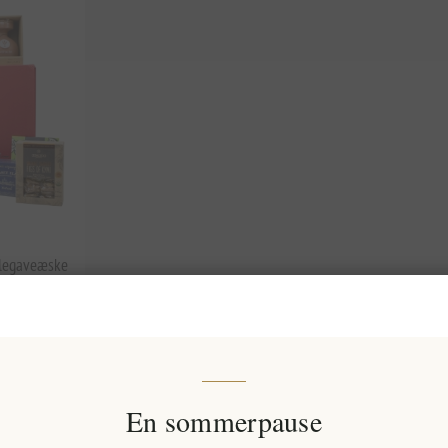
ulegaveæske
En sommerpause