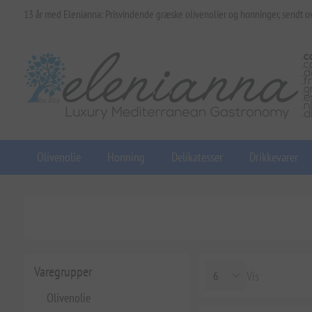
13 år med Elenianna: Prisvindende græske olivenolier og honninger, sendt o
Olivenolie
Honning
Delikatesser
Drikkevarer
Varegrupper
Vis
Olivenolie