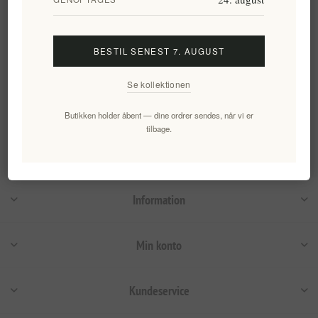
39,62 kr. eks. moms
42,83 kr. eks. moms
Enhedspris: 158,48 kr. per 1 lt
Enhedspris: 214,17 kr. per 1 lt
BESTIL SENEST 7. AUGUST
Varegrupper
Se kollektionen
Butikken holder åbent — dine ordrer sendes, når vi er
Populære tags
tilbage.
Information
Min konto
Kundeservice