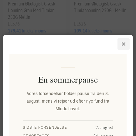
Premium Økologisk Græsk
Premium Økologisk Græsk
Honning Gran Med Timian
Timianhonning 250G - Mellin
250G Mellin
EL376
EL526
179,41 kr. eks. moms
109,14 kr. eks. moms
Enhedspris: 717,63 kr. per 1 kg(s)
Enhedspris: 436,56 kr. per 1 kg(s)
En sommerpause
Vores forsendelser holder pause fra den 8.
august, mens vi rejser ud efter nye fund fra
Middelhavet.
Bio balsamicoeddike med
Bio Balsamico Flødeglasur
timianhonning 250 ml
med timianhonning 200 ml
7. august
SIDSTE FORSENDELSE
EL802
EL805
24. august
GENOPTAGES