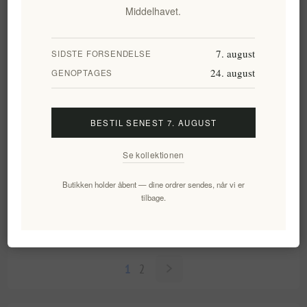
Middelhavet.
7. august
SIDSTE FORSENDELSE
24. august
GENOPTAGES
BESTIL SENEST 7. AUGUST
Se kollektionen
FORSVAR (FOR
KÆRLIGHED (FOR
IMMUNSYSTEMET) Økologisk
REPRODUKTIONSSYSTEMET)
Butikken holder åbent — dine ordrer sendes, når vi er
urtete MΩLY
Urtete MΩLY
tilbage.
EL911
EL912
79,24 kr. eks. moms
79,24 kr. eks. moms
1
2