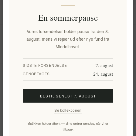
Information
En sommerpause
Vores forsendelser holder pause fra den 8.
Min konto
august, mens vi rejser ud efter nye fund fra
Middelhavet.
Kundeservice
7. august
SIDSTE FORSENDELSE
24. august
Nyhedsbrev
GENOPTAGES
BESTIL SENEST 7. AUGUST
Tilmeld
Frameld
Se kollektionen
Følg os
Butikken holder åbent — dine ordrer sendes, når vi er
tilbage.