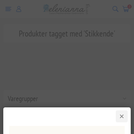
0
Produkter tagget med 'Stikkende'
Varegrupper
Populære tags