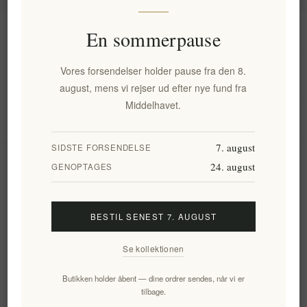
Information
En sommerpause
Vores forsendelser holder pause fra den 8.
Min konto
august, mens vi rejser ud efter nye fund fra
Middelhavet.
Kundeservice
7. august
SIDSTE FORSENDELSE
24. august
Nyhedsbrev
GENOPTAGES
BESTIL SENEST 7. AUGUST
Tilmeld
Frameld
Se kollektionen
Følg os
Butikken holder åbent — dine ordrer sendes, når vi er
tilbage.