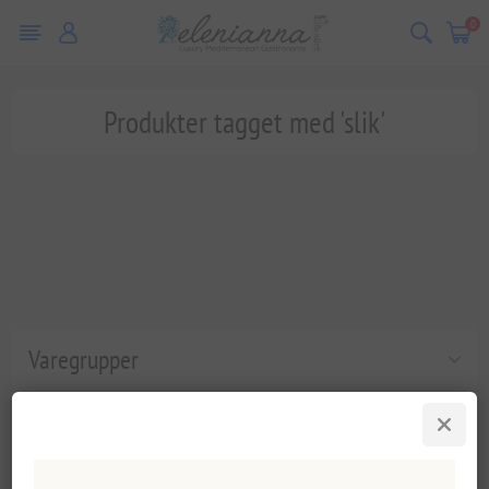
0
Produkter tagget med 'slik'
Varegrupper
Populære tags