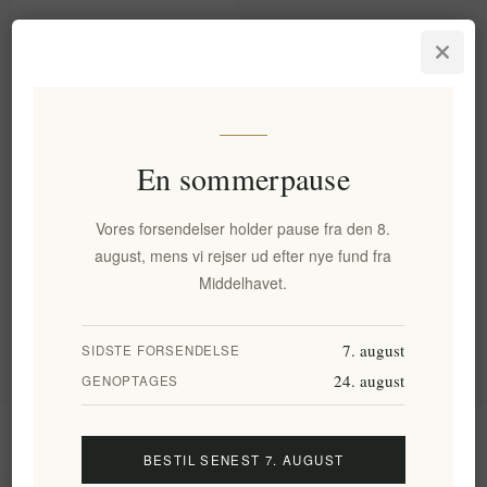
Naturlig dip med ristede røde
peberfrugter og tomater 500
g - Navarino Icons
EL67
45,60 kr. eks. moms
En sommerpause
Enhedspris: 91,20 kr. per 1 kg(s)
Vores forsendelser holder pause fra den 8.
Varegrupper
august, mens vi rejser ud efter nye fund fra
Middelhavet.
Populære tags
7. august
SIDSTE FORSENDELSE
24. august
GENOPTAGES
Information
BESTIL SENEST 7. AUGUST