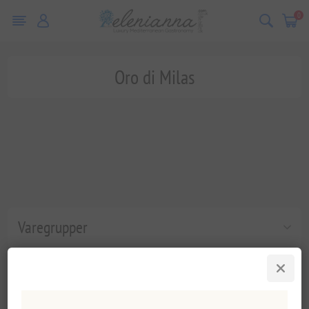
0
Oro di Milas
Varegrupper
Populære tags