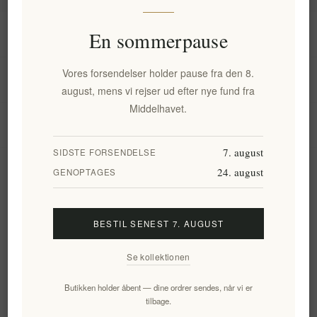
Information
En sommerpause
Vores forsendelser holder pause fra den 8.
Min konto
august, mens vi rejser ud efter nye fund fra
Middelhavet.
Kundeservice
7. august
SIDSTE FORSENDELSE
24. august
Nyhedsbrev
GENOPTAGES
BESTIL SENEST 7. AUGUST
Tilmeld
Frameld
Se kollektionen
Følg os
Butikken holder åbent — dine ordrer sendes, når vi er
tilbage.