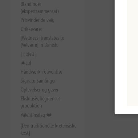
Blandinger
(ekspertsammensat)
Prisvindende valg
Drikkevarer
[Wellness] translates to
[Velvære] in Danish.
[Tildelt]
🎄Jul
Håndværk i oliventræ
Signatursamlinger
Oplevelser og gaver
Eksklusiv, begrænset
produktion
Valentinsdag ❤️
[Den traditionelle kretensiske
kost]