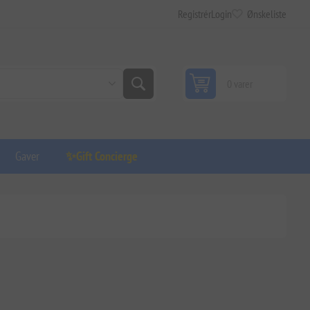
Registrér
Login
Ønskeliste
0 varer
Gaver
✨Gift Concierge