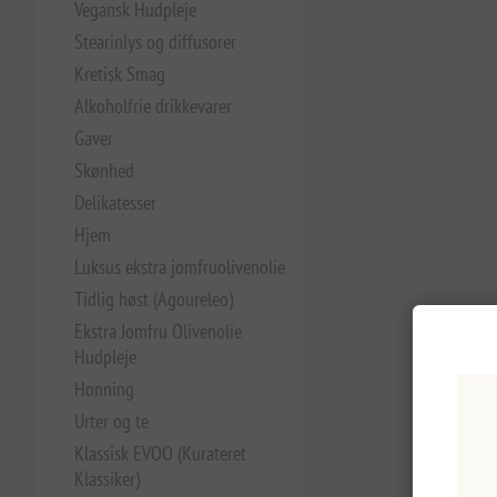
Vegansk Hudpleje
Stearinlys og diffusorer
Kretisk Smag
Alkoholfrie drikkevarer
Gaver
Skønhed
Delikatesser
Hjem
Luksus ekstra jomfruolivenolie
Tidlig høst (Agoureleo)
Ekstra Jomfru Olivenolie
Hudpleje
Honning
Urter og te
Klassisk EVOO (Kurateret
Klassiker)