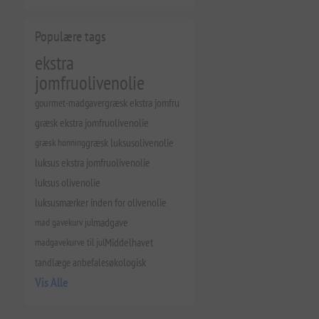
Populære tags
ekstra
jomfruolivenolie
gourmet-madgaver
græsk ekstra jomfru
græsk ekstra jomfruolivenolie
græsk honning
græsk luksusolivenolie
luksus ekstra jomfruolivenolie
luksus olivenolie
luksusmærker inden for olivenolie
mad gavekurv jul
madgave
madgavekurve til jul
Middelhavet
tandlæge anbefales
økologisk
Vis Alle