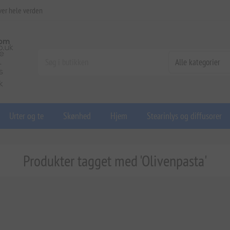
ver hele verden
Urter og te
Skønhed
Hjem
Stearinlys og diffusorer
Produkter tagget med 'Olivenpasta'