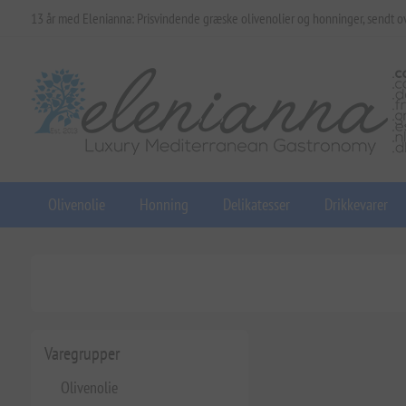
13 år med Elenianna: Prisvindende græske olivenolier og honninger, sendt o
Olivenolie
Honning
Delikatesser
Drikkevarer
Varegrupper
Olivenolie