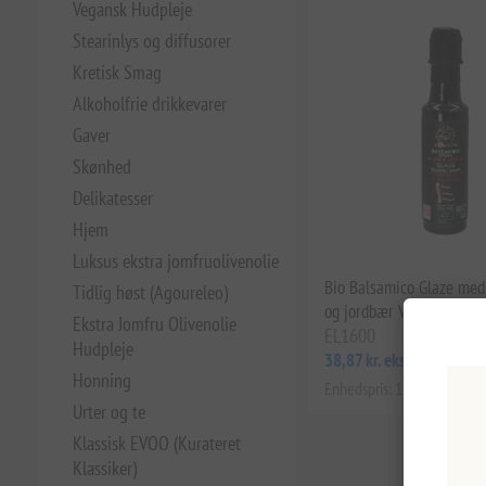
Vegansk Hudpleje
Stearinlys og diffusorer
Kretisk Smag
Alkoholfrie drikkevarer
Gaver
Skønhed
Delikatesser
Hjem
Luksus ekstra jomfruolivenolie
Bio Balsamico Glaze med
Tidlig høst (Agoureleo)
og jordbær V4Vita 200m
Ekstra Jomfru Olivenolie
EL1600
Hudpleje
38,87 kr. eks. moms
Honning
Enhedspris: 194,37 kr. per 1 
Urter og te
Klassisk EVOO (Kurateret
Klassiker)