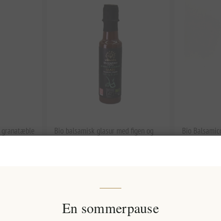
 granatæble
Bio balsamisk glasur med figen og
Bio Balsamic
l
anis V4Vita 200 ml
citron V4Vit
EL1604
EL1605
38,87 kr. eks. moms
38,87 kr. ek
lt
Enhedspris: 194,37 kr. per 1 lt
Enhedspris: 194
En sommerpause