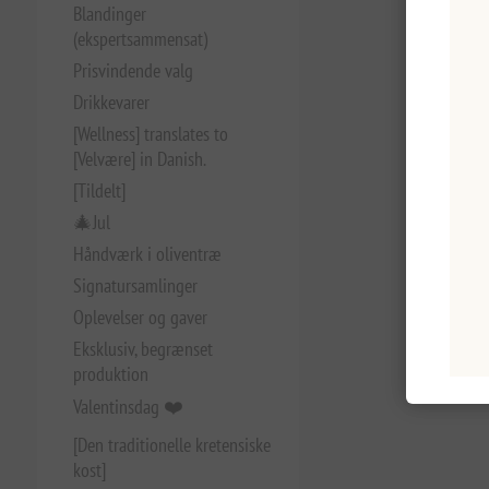
Blandinger
(ekspertsammensat)
Prisvindende valg
Drikkevarer
[Wellness] translates to
[Velvære] in Danish.
[Tildelt]
🎄Jul
Håndværk i oliventræ
Signatursamlinger
Oplevelser og gaver
Eksklusiv, begrænset
produktion
Valentinsdag ❤️
[Den traditionelle kretensiske
kost]