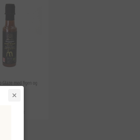
o Glaze med figen og
a 200 ml
s. moms
,37 kr. per 1 lt