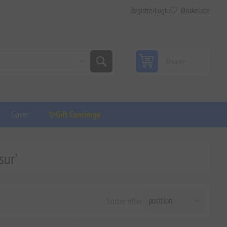
Registrér
Login
Ønskeliste
0 varer
Gaver
✨Gift Concierge
sur'
Sorter efter