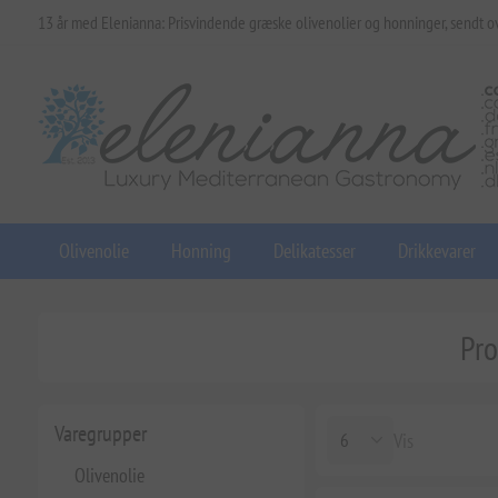
13 år med Elenianna: Prisvindende græske olivenolier og honninger, sendt o
Olivenolie
Honning
Delikatesser
Drikkevarer
Pro
Varegrupper
Vis
Olivenolie