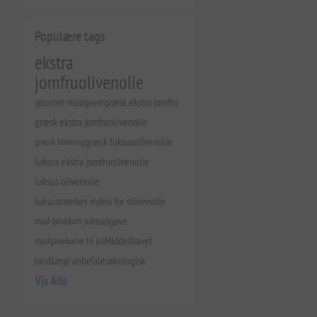
Populære tags
ekstra
jomfruolivenolie
gourmet-madgaver
græsk ekstra jomfru
græsk ekstra jomfruolivenolie
græsk honning
græsk luksusolivenolie
luksus ekstra jomfruolivenolie
luksus olivenolie
luksusmærker inden for olivenolie
mad gavekurv jul
madgave
madgavekurve til jul
Middelhavet
tandlæge anbefales
økologisk
Vis Alle