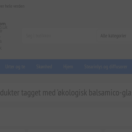
ver hele verden
Urter og te
Skønhed
Hjem
Stearinlys og diffusorer
dukter tagget med 'økologisk balsamico-gla