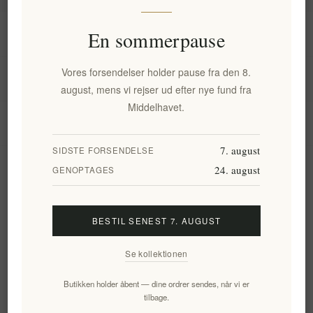
Information
En sommerpause
Vores forsendelser holder pause fra den 8.
Min konto
august, mens vi rejser ud efter nye fund fra
Middelhavet.
Kundeservice
7. august
SIDSTE FORSENDELSE
24. august
Nyhedsbrev
GENOPTAGES
BESTIL SENEST 7. AUGUST
Tilmeld
Frameld
Se kollektionen
Følg os
Butikken holder åbent — dine ordrer sendes, når vi er
tilbage.