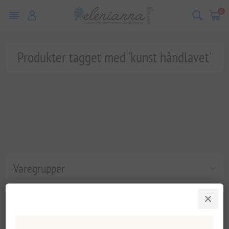
0
Produkter tagget med 'kunst håndlavet'
Varegrupper
Populære tags