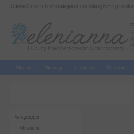
13 år med Elenianna: Prisvindende græske olivenolier og honninger, sendt o
Olivenolie
Honning
Delikatesser
Drikkevarer
Varegrupper
Olivenolie