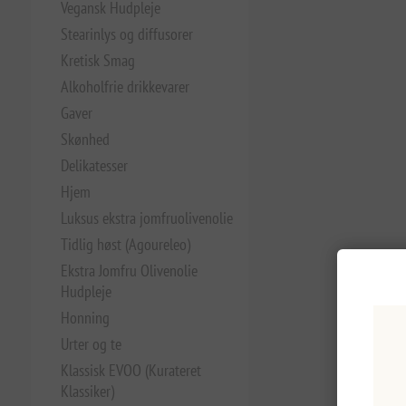
Vegansk Hudpleje
Stearinlys og diffusorer
Kretisk Smag
Alkoholfrie drikkevarer
Gaver
Skønhed
Delikatesser
Hjem
Luksus ekstra jomfruolivenolie
Tidlig høst (Agoureleo)
Ekstra Jomfru Olivenolie
Hudpleje
Honning
Urter og te
Klassisk EVOO (Kurateret
Klassiker)