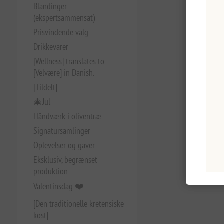
Blandinger
(ekspertsammensat)
Prisvindende valg
Drikkevarer
[Wellness] translates to
[Velvære] in Danish.
[Tildelt]
🎄Jul
Håndværk i oliventræ
Signatursamlinger
Oplevelser og gaver
Eksklusiv, begrænset
produktion
Valentinsdag ❤️
[Den traditionelle kretensiske
kost]