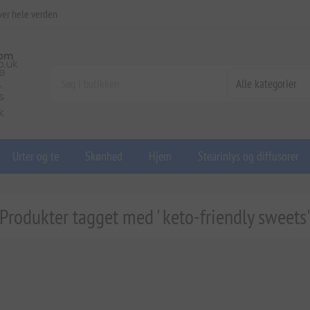
ver hele verden
Urter og te
Skønhed
Hjem
Stearinlys og diffusorer
Produkter tagget med ' keto-friendly sweets