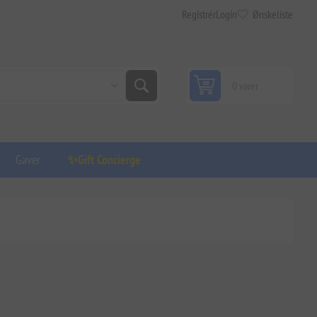
Registrér
Login
Ønskeliste
0 varer
Gaver
✨Gift Concierge
'