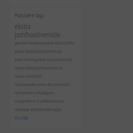
Populære tags
ekstra
jomfruolivenolie
gourmet-madgaver
græsk ekstra jomfru
græsk ekstra jomfruolivenolie
græsk honning
græsk luksusolivenolie
luksus ekstra jomfruolivenolie
luksus olivenolie
luksusmærker inden for olivenolie
mad gavekurv jul
madgave
madgavekurve til jul
Middelhavet
tandlæge anbefales
økologisk
Vis Alle