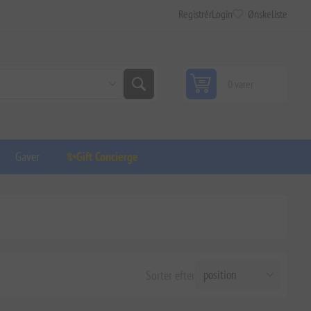
Registrér
Login
Ønskeliste
0 varer
Gaver
✨Gift Concierge
Sorter efter