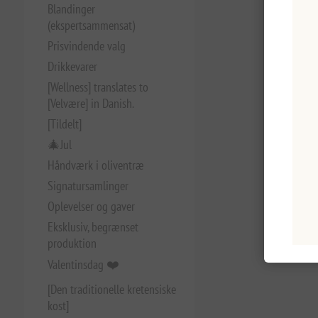
Blandinger
(ekspertsammensat)
Prisvindende valg
Drikkevarer
[Wellness] translates to
[Velvære] in Danish.
[Tildelt]
🎄Jul
Håndværk i oliventræ
Signatursamlinger
Oplevelser og gaver
Eksklusiv, begrænset
produktion
Valentinsdag ❤️
[Den traditionelle kretensiske
kost]