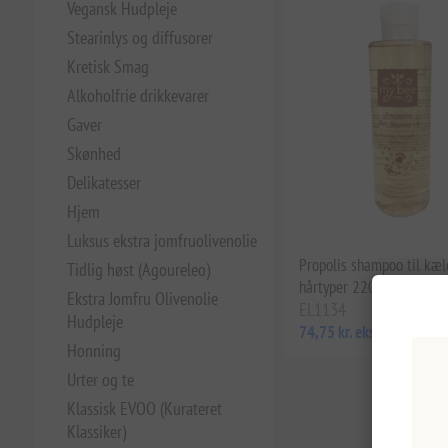
Vegansk Hudpleje
Stearinlys og diffusorer
Kretisk Smag
Alkoholfrie drikkevarer
Gaver
Skønhed
Delikatesser
Hjem
Luksus ekstra jomfruolivenolie
Propolis shampoo til kæle
Tidlig høst (Agoureleo)
hårtyper 220 ml My Bee
Ekstra Jomfru Olivenolie
EL1134
Hudpleje
74,75 kr. eks. moms
Honning
Urter og te
Klassisk EVOO (Kurateret
Klassiker)