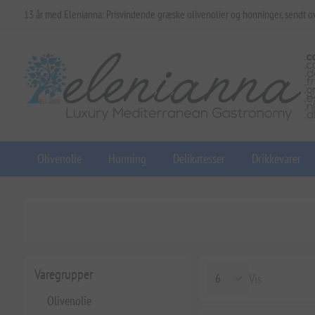
13 år med Elenianna: Prisvindende græske olivenolier og honninger, sendt o
Olivenolie
Honning
Delikatesser
Drikkevarer
Varegrupper
Vis
Olivenolie