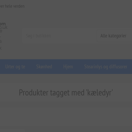
ver hele verden
Urter og te
Skønhed
Hjem
Stearinlys og diffusorer
Produkter tagget med 'kæledyr'