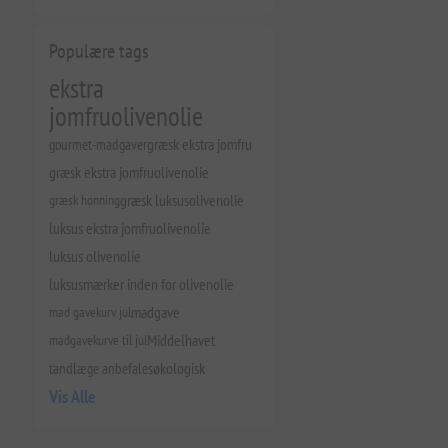
Populære tags
ekstra
jomfruolivenolie
gourmet-madgaver
græsk ekstra jomfru
græsk ekstra jomfruolivenolie
græsk honning
græsk luksusolivenolie
luksus ekstra jomfruolivenolie
luksus olivenolie
luksusmærker inden for olivenolie
mad gavekurv jul
madgave
madgavekurve til jul
Middelhavet
tandlæge anbefales
økologisk
Vis Alle