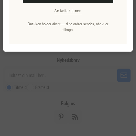
Information
Se kollektionen
Min konto
Butikken holder åbent — dine ordrer sendes, når vi er
tilbage.
Kundeservice
Nyhedsbrev
Tilmeld
Frameld
Følg os