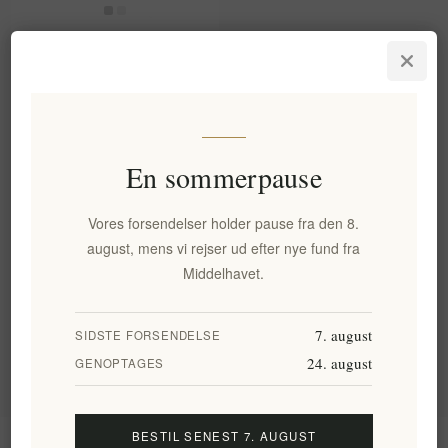
Navarino Icons Ren Græsk
Honning – Med Frisk
Honningkage 400g | Rå,
Ufiltreret, Messinsk
Håndværksmæssig Gourmet
EL53
En sommerpause
122,60 kr. eks. moms
Enhedspris: 306,50 kr. per 1 kg(s)
Vores forsendelser holder pause fra den 8.
august, mens vi rejser ud efter nye fund fra
Middelhavet.
Varegrupper
Populære tags
7. august
SIDSTE FORSENDELSE
24. august
GENOPTAGES
BESTIL SENEST 7. AUGUST