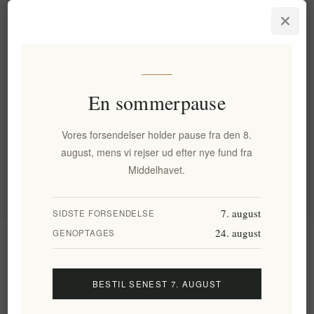
Økologisk figenmarmelade -
Navarino Icons 330gr
EL61
87,46 kr. eks. moms
Enhedspris: 265,04 kr. per 1 kg(s)
En sommerpause
Varegrupper
Vores forsendelser holder pause fra den 8.
august, mens vi rejser ud efter nye fund fra
Populære tags
Middelhavet.
7. august
SIDSTE FORSENDELSE
24. august
GENOPTAGES
Information
BESTIL SENEST 7. AUGUST
Min konto