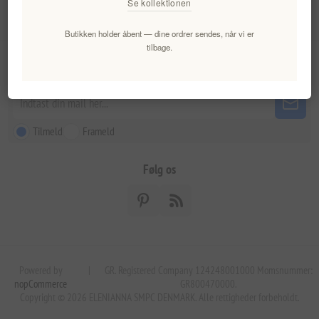
Se kollektionen
Kundeservice
Butikken holder åbent — dine ordrer sendes, når vi er
tilbage.
Nyhedsbrev
Tilmeld
Frameld
Følg os
Powered by
|
GR. Registered Company 124248001000 Momsnummer:
nopCommerce
GR800470000.
Copyright © 2026 ELENIANNA SMPC DENMARK. Alle rettigheder forbeholdt.