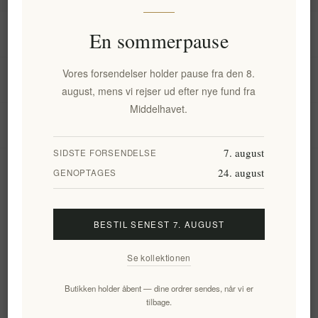
Information
En sommerpause
Vores forsendelser holder pause fra den 8.
Min konto
august, mens vi rejser ud efter nye fund fra
Middelhavet.
Kundeservice
7. august
SIDSTE FORSENDELSE
24. august
Nyhedsbrev
GENOPTAGES
BESTIL SENEST 7. AUGUST
Tilmeld
Frameld
Se kollektionen
Følg os
Butikken holder åbent — dine ordrer sendes, når vi er
tilbage.