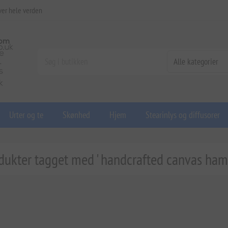
ver hele verden
Urter og te
Skønhed
Hjem
Stearinlys og diffusorer
dukter tagget med ' handcrafted canvas ham