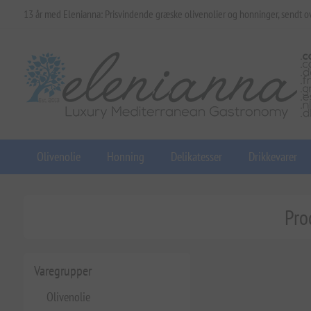
13 år med Elenianna: Prisvindende græske olivenolier og honninger, sendt o
Olivenolie
Honning
Delikatesser
Drikkevarer
Pro
Varegrupper
Olivenolie