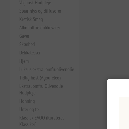
Vegansk Hudpleje
Stearinlys og diffusorer
Kretisk Smag
Alkoholfrie drikkevarer
Gaver
Skønhed
Delikatesser
Hjem
Luksus ekstra jomfruolivenolie
Tidlig høst (Agoureleo)
Ekstra Jomfru Olivenolie
Hudpleje
Honning
Urter og te
Klassisk EVOO (Kurateret
Klassiker)