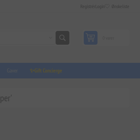
Registrér
Login
Ønskeliste
0 varer
Gaver
✨Gift Concierge
per'