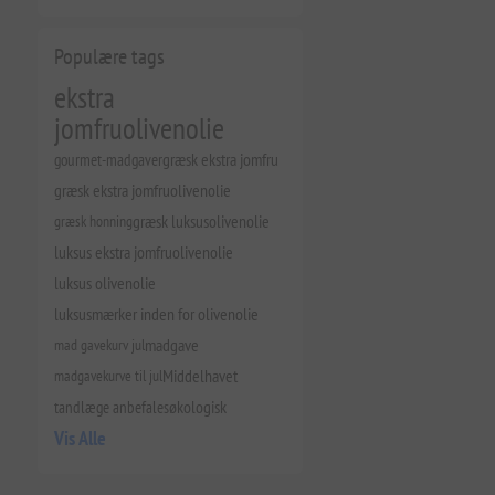
Populære tags
ekstra
jomfruolivenolie
gourmet-madgaver
græsk ekstra jomfru
græsk ekstra jomfruolivenolie
græsk honning
græsk luksusolivenolie
luksus ekstra jomfruolivenolie
luksus olivenolie
luksusmærker inden for olivenolie
mad gavekurv jul
madgave
madgavekurve til jul
Middelhavet
tandlæge anbefales
økologisk
Vis Alle