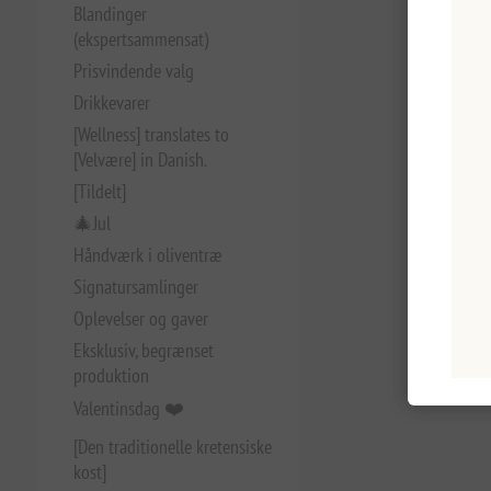
Blandinger
(ekspertsammensat)
Prisvindende valg
Drikkevarer
[Wellness] translates to
[Velvære] in Danish.
[Tildelt]
🎄Jul
Håndværk i oliventræ
Signatursamlinger
Oplevelser og gaver
Eksklusiv, begrænset
produktion
Valentinsdag ❤️
[Den traditionelle kretensiske
kost]