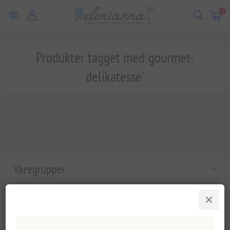
0
Produkter tagget med 'gourmet-
delikatesse'
Varegrupper
Populære tags