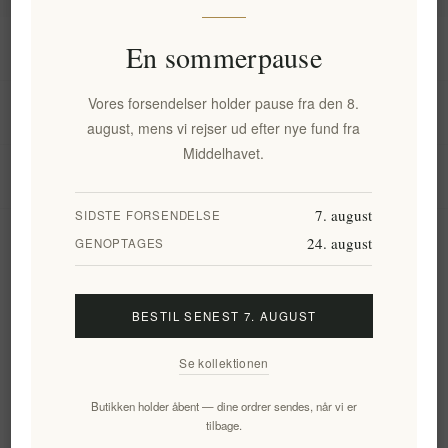
Information
En sommerpause
Vores forsendelser holder pause fra den 8.
Min konto
august, mens vi rejser ud efter nye fund fra
Middelhavet.
Kundeservice
7. august
SIDSTE FORSENDELSE
24. august
Nyhedsbrev
GENOPTAGES
BESTIL SENEST 7. AUGUST
Tilmeld
Frameld
Se kollektionen
Følg os
Butikken holder åbent — dine ordrer sendes, når vi er
tilbage.