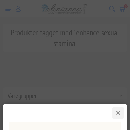
0
Produkter tagget med ' enhance sexual
stamina'
Varegrupper
Populære tags