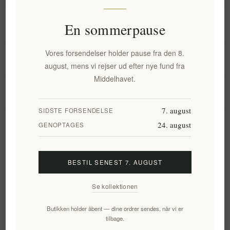
Information
En sommerpause
Vores forsendelser holder pause fra den 8.
Min konto
august, mens vi rejser ud efter nye fund fra
Middelhavet.
Kundeservice
7. august
SIDSTE FORSENDELSE
24. august
Nyhedsbrev
GENOPTAGES
BESTIL SENEST 7. AUGUST
Tilmeld
Frameld
Se kollektionen
Følg os
Butikken holder åbent — dine ordrer sendes, når vi er
tilbage.