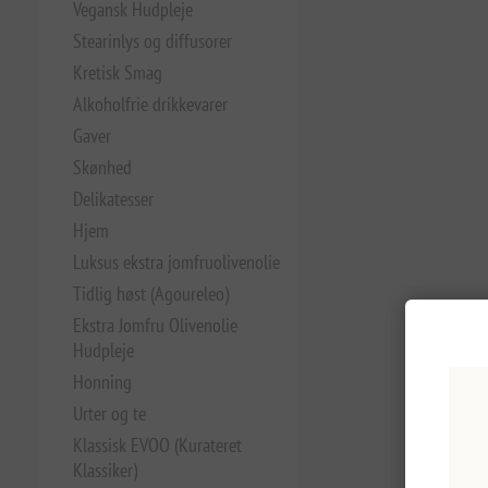
Vegansk Hudpleje
Stearinlys og diffusorer
Kretisk Smag
Alkoholfrie drikkevarer
Gaver
Skønhed
Delikatesser
Hjem
Luksus ekstra jomfruolivenolie
Tidlig høst (Agoureleo)
Ekstra Jomfru Olivenolie
Hudpleje
Honning
Urter og te
Klassisk EVOO (Kurateret
Klassiker)