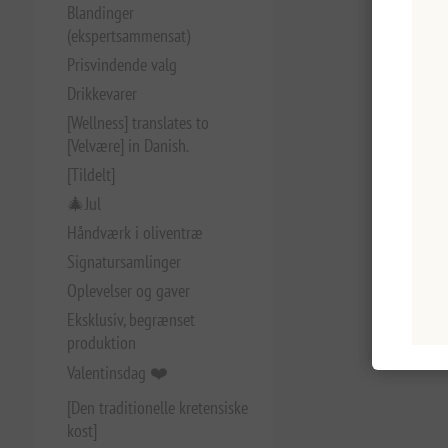
Blandinger
(ekspertsammensat)
Prisvindende valg
Drikkevarer
[Wellness] translates to
[Velvære] in Danish.
[Tildelt]
🎄Jul
Håndværk i oliventræ
Signatursamlinger
Oplevelser og gaver
Eksklusiv, begrænset
produktion
Valentinsdag ❤️
[Den traditionelle kretensiske
kost]