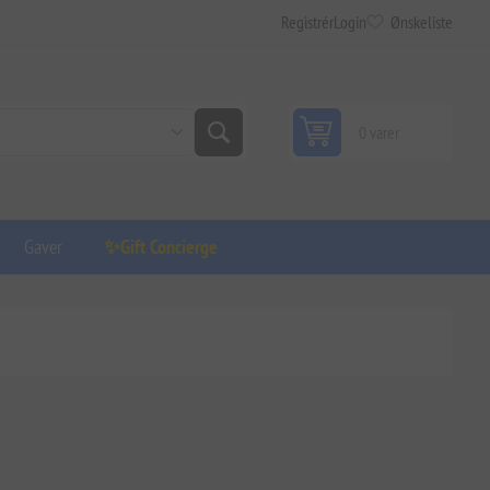
Registrér
Login
Ønskeliste
0 varer
Gaver
✨Gift Concierge