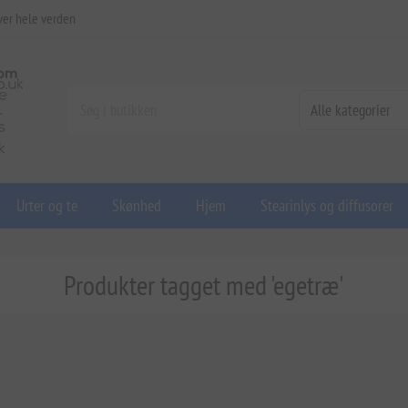
ver hele verden
Urter og te
Skønhed
Hjem
Stearinlys og diffusorer
Produkter tagget med 'egetræ'