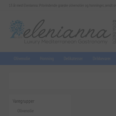
13 år med Elenianna: Prisvindende græske olivenolier og honninger, sendt o
Olivenolie
Honning
Delikatesser
Drikkevarer
Varegrupper
Olivenolie