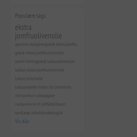
Populære tags
ekstra
jomfruolivenolie
gourmet-madgaver
græsk ekstra jomfru
græsk ekstra jomfruolivenolie
græsk honning
græsk luksusolivenolie
luksus ekstra jomfruolivenolie
luksus olivenolie
luksusmærker inden for olivenolie
mad gavekurv jul
madgave
madgavekurve til jul
Middelhavet
tandlæge anbefales
økologisk
Vis Alle