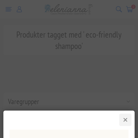
0
Produkter tagget med ' eco-friendly
shampoo'
Varegrupper
Populære tags