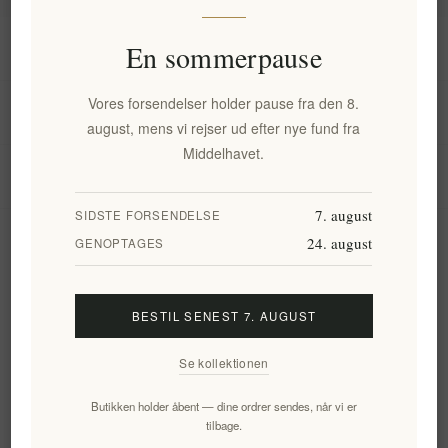
Information
En sommerpause
Vores forsendelser holder pause fra den 8.
Min konto
august, mens vi rejser ud efter nye fund fra
Middelhavet.
Kundeservice
7. august
SIDSTE FORSENDELSE
24. august
Nyhedsbrev
GENOPTAGES
BESTIL SENEST 7. AUGUST
Tilmeld
Frameld
Se kollektionen
Følg os
Butikken holder åbent — dine ordrer sendes, når vi er
tilbage.