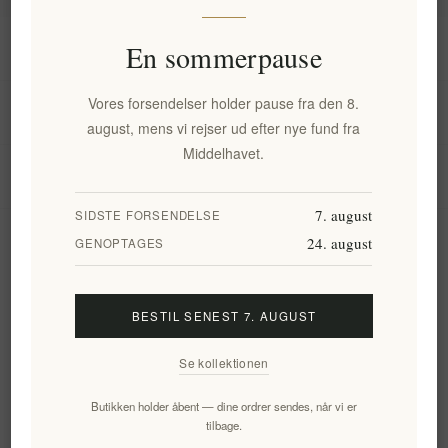
Information
En sommerpause
Vores forsendelser holder pause fra den 8.
Min konto
august, mens vi rejser ud efter nye fund fra
Middelhavet.
Kundeservice
7. august
SIDSTE FORSENDELSE
24. august
Nyhedsbrev
GENOPTAGES
BESTIL SENEST 7. AUGUST
Tilmeld
Frameld
Se kollektionen
Følg os
Butikken holder åbent — dine ordrer sendes, når vi er
tilbage.