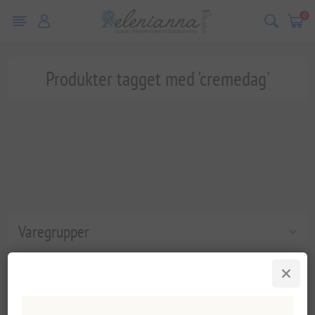
0
Produkter tagget med 'cremedag'
Varegrupper
Populære tags