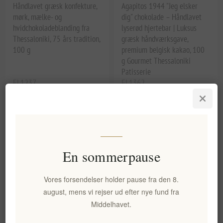
Håndlavet græsk konfekture,
Agapitos 1944 "Jeg elsker
mørk, mælke- og
dig" chokolade – Håndlavet
hvidchokoladeblanding fra
lyserød hjertebar | Luksus
Thessaloniki, 75 års tradition,
græsk håndværksgave,
100 g
premium belgisk kakao, 100
g Gourmet Thessaloniki
Patisserie
EL1237
EL1362
36,63 kr. eks. moms
36,63 kr. eks. moms
Enhedspris: 366,30 kr. per 1 kg(s)
Enhedspris: 366,30 kr. per 1 kg(s)
En sommerpause
Vores forsendelser holder pause fra den 8.
august, mens vi rejser ud efter nye fund fra
Middelhavet.