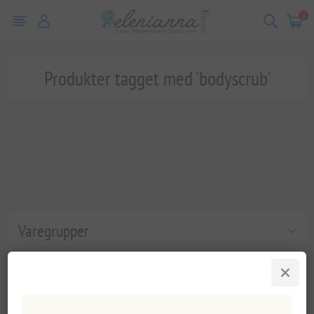
0
Produkter tagget med 'bodyscrub'
Varegrupper
Populære tags