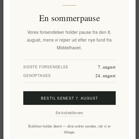
Information
En sommerpause
Vores forsendelser holder pause fra den 8.
Min konto
august, mens vi rejser ud efter nye fund fra
Middelhavet.
Kundeservice
7. august
SIDSTE FORSENDELSE
24. august
Nyhedsbrev
GENOPTAGES
BESTIL SENEST 7. AUGUST
Tilmeld
Frameld
Se kollektionen
Følg os
Butikken holder åbent — dine ordrer sendes, når vi er
tilbage.