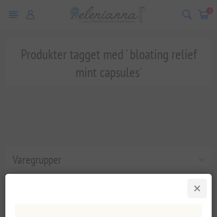
0
Produkter tagget med ' bloating relief
mint capsules'
Varegrupper
Populære tags