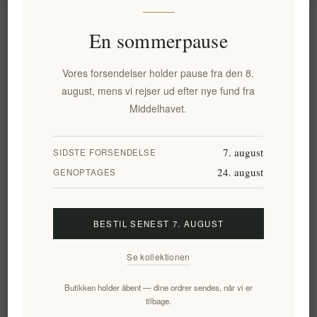
Information
En sommerpause
Vores forsendelser holder pause fra den 8.
Min konto
august, mens vi rejser ud efter nye fund fra
Middelhavet.
Kundeservice
7. august
SIDSTE FORSENDELSE
24. august
Nyhedsbrev
GENOPTAGES
BESTIL SENEST 7. AUGUST
Tilmeld
Frameld
Se kollektionen
Følg os
Butikken holder åbent — dine ordrer sendes, når vi er
tilbage.