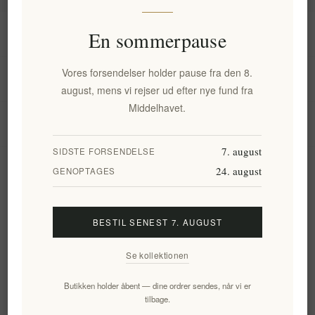
Information
En sommerpause
Vores forsendelser holder pause fra den 8.
Min konto
august, mens vi rejser ud efter nye fund fra
Middelhavet.
Kundeservice
7. august
SIDSTE FORSENDELSE
24. august
Nyhedsbrev
GENOPTAGES
BESTIL SENEST 7. AUGUST
Tilmeld
Frameld
Se kollektionen
Følg os
Butikken holder åbent — dine ordrer sendes, når vi er
tilbage.