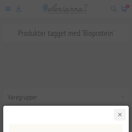
0
Produkter tagget med 'Bioprotein'
Varegrupper
Populære tags