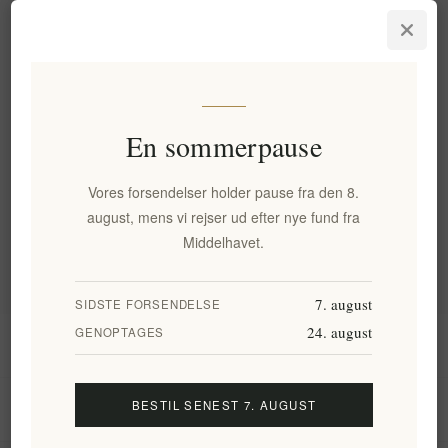
Havsaltflager Basilikum &
Hvidløgssalt Odyssey 75G
EL901
35,14 kr. eks. moms
Enhedspris: 468,47 kr. per 1 kg(s)
En sommerpause
Varegrupper
Vores forsendelser holder pause fra den 8.
august, mens vi rejser ud efter nye fund fra
Populære tags
Middelhavet.
7. august
SIDSTE FORSENDELSE
24. august
GENOPTAGES
Information
BESTIL SENEST 7. AUGUST
Min konto