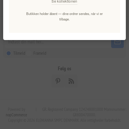
Se kollektionen
Kundeservice
Butikken holder åbent — dine ordrer sendes, når vi er
tilbage.
Nyhedsbrev
Tilmeld
Frameld
Følg os
Powered by
|
GR. Registered Company 124248001000 Momsnummer:
nopCommerce
GR800470000.
Copyright © 2026 ELENIANNA SMPC DENMARK. Alle rettigheder forbeholdt.