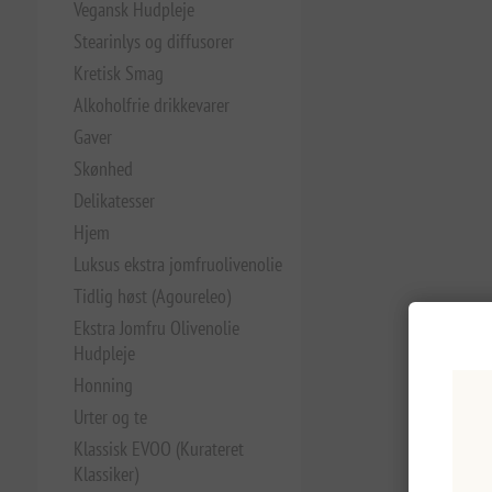
Vegansk Hudpleje
Stearinlys og diffusorer
Kretisk Smag
Alkoholfrie drikkevarer
Gaver
Skønhed
Delikatesser
Hjem
Luksus ekstra jomfruolivenolie
Tidlig høst (Agoureleo)
Ekstra Jomfru Olivenolie
Hudpleje
Honning
Urter og te
Klassisk EVOO (Kurateret
Klassiker)