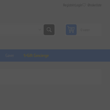
Registrér
Login
Ønskeliste
0 varer
Gaver
✨Gift Concierge