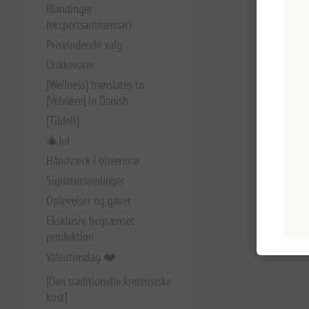
Blandinger
(ekspertsammensat)
Prisvindende valg
Drikkevarer
[Wellness] translates to
[Velvære] in Danish.
[Tildelt]
🎄Jul
Håndværk i oliventræ
Signatursamlinger
Oplevelser og gaver
Eksklusiv, begrænset
produktion
Valentinsdag ❤️
[Den traditionelle kretensiske
kost]