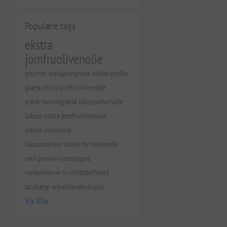
Populære tags
ekstra
jomfruolivenolie
gourmet-madgaver
græsk ekstra jomfru
græsk ekstra jomfruolivenolie
græsk honning
græsk luksusolivenolie
luksus ekstra jomfruolivenolie
luksus olivenolie
luksusmærker inden for olivenolie
mad gavekurv jul
madgave
madgavekurve til jul
Middelhavet
tandlæge anbefales
økologisk
Vis Alle