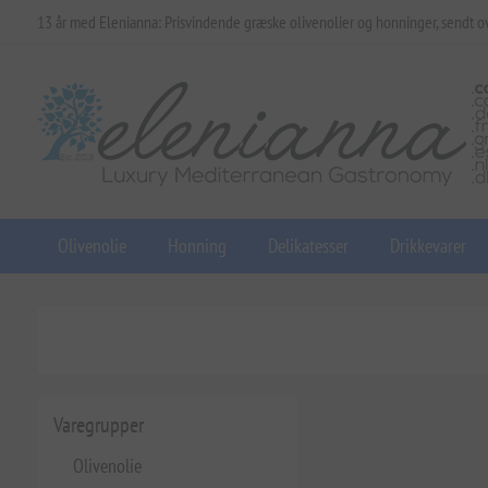
13 år med Elenianna: Prisvindende græske olivenolier og honninger, sendt o
Olivenolie
Honning
Delikatesser
Drikkevarer
Varegrupper
Olivenolie