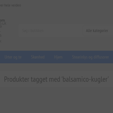
ver hele verden
Urter og te
Skønhed
Hjem
Stearinlys og diffusorer
Produkter tagget med 'balsamico-kugler'