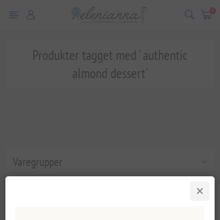
0
Produkter tagget med ' authentic
almond dessert'
Varegrupper
Populære tags