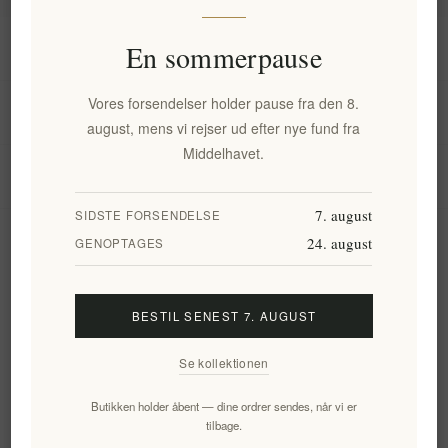
Information
En sommerpause
Vores forsendelser holder pause fra den 8.
Min konto
august, mens vi rejser ud efter nye fund fra
Middelhavet.
Kundeservice
7. august
SIDSTE FORSENDELSE
24. august
Nyhedsbrev
GENOPTAGES
BESTIL SENEST 7. AUGUST
Tilmeld
Frameld
Se kollektionen
Følg os
Butikken holder åbent — dine ordrer sendes, når vi er
tilbage.