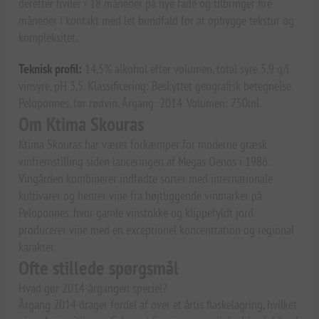
derefter hviler i 18 måneder på nye fade og tilbringer fire
måneder i kontakt med let bundfald for at opbygge tekstur og
kompleksitet.
Teknisk profil:
14,5% alkohol efter volumen, total syre 5,9 g/l
vinsyre, pH 3,5. Klassificering: Beskyttet geografisk betegnelse
Peloponnes, tør rødvin. Årgang: 2014. Volumen: 750ml.
Om Ktima Skouras
Ktima Skouras har været forkæmper for moderne græsk
vinfremstilling siden lanceringen af Megas Oenos i 1986.
Vingården kombinerer indfødte sorter med internationale
kultivarer og henter vine fra højtliggende vinmarker på
Peloponnes, hvor gamle vinstokke og klippefyldt jord
producerer vine med en exceptionel koncentration og regional
karakter.
Ofte stillede spørgsmål
Hvad gør 2014-årgangen speciel?
Årgang 2014 drager fordel af over et årtis flaskelagring, hvilket