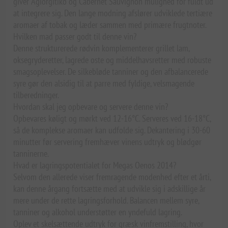
giver Agiorgitiko og Cabernet Sauvignon mulighed for fuldt ud
at integrere sig. Den lange modning afslører udviklede tertiære
aromaer af tobak og læder sammen med primære frugtnoter.
Hvilken mad passer godt til denne vin?
Denne strukturerede rødvin komplementerer grillet lam,
oksegryderetter, lagrede oste og middelhavsretter med robuste
smagsoplevelser. De silkebløde tanniner og den afbalancerede
syre gør den alsidig til at parre med fyldige, velsmagende
tilberedninger.
Hvordan skal jeg opbevare og servere denne vin?
Opbevares køligt og mørkt ved 12-16°C. Serveres ved 16-18°C,
så de komplekse aromaer kan udfolde sig. Dekantering i 30-60
minutter før servering fremhæver vinens udtryk og blødgør
tanninerne.
Hvad er lagringspotentialet for Megas Oenos 2014?
Selvom den allerede viser fremragende modenhed efter et årti,
kan denne årgang fortsætte med at udvikle sig i adskillige år
mere under de rette lagringsforhold. Balancen mellem syre,
tanniner og alkohol understøtter en yndefuld lagring.
Oplev et skelsættende udtryk for græsk vinfremstilling, hvor