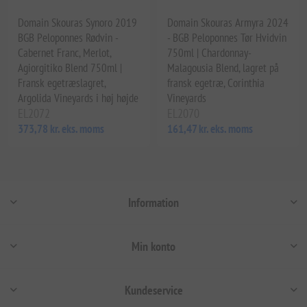
Domain Skouras Synoro 2019
Domain Skouras Armyra 2024
BGB Peloponnes Rødvin -
- BGB Peloponnes Tør Hvidvin
Cabernet Franc, Merlot,
750ml | Chardonnay-
Agiorgitiko Blend 750ml |
Malagousia Blend, lagret på
Fransk egetræslagret,
fransk egetræ, Corinthia
Argolida Vineyards i høj højde
Vineyards
EL2072
EL2070
373,78 kr. eks. moms
161,47 kr. eks. moms
Information
Min konto
Kundeservice