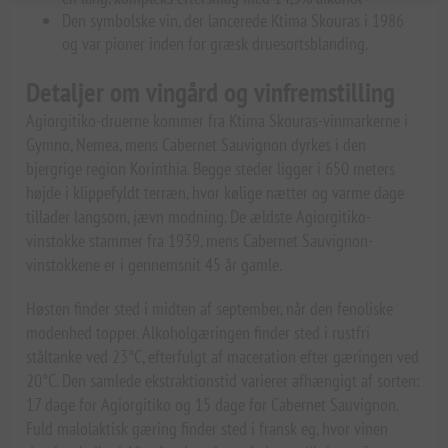
Den symbolske vin, der lancerede Ktima Skouras i 1986
og var pioner inden for græsk druesortsblanding.
Detaljer om vingård og vinfremstilling
Agiorgitiko-druerne kommer fra Ktima Skouras-vinmarkerne i
Gymno, Nemea, mens Cabernet Sauvignon dyrkes i den
bjergrige region Korinthia. Begge steder ligger i 650 meters
højde i klippefyldt terræn, hvor kølige nætter og varme dage
tillader langsom, jævn modning. De ældste Agiorgitiko-
vinstokke stammer fra 1939, mens Cabernet Sauvignon-
vinstokkene er i gennemsnit 45 år gamle.
Høsten finder sted i midten af september, når den fenoliske
modenhed topper. Alkoholgæringen finder sted i rustfri
ståltanke ved 23°C, efterfulgt af maceration efter gæringen ved
20°C. Den samlede ekstraktionstid varierer afhængigt af sorten:
17 dage for Agiorgitiko og 15 dage for Cabernet Sauvignon.
Fuld malolaktisk gæring finder sted i fransk eg, hvor vinen