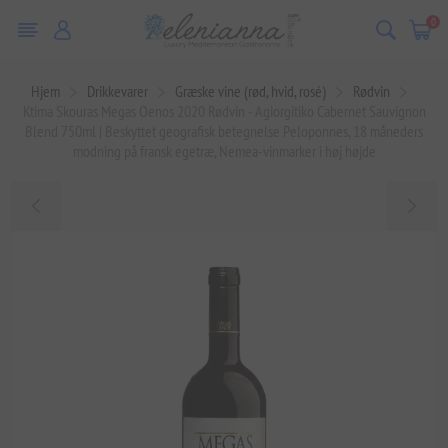
0
Hjem
Drikkevarer
Græske vine (rød, hvid, rosé)
Rødvin
Ktima Skouras Megas Oenos 2020 Rødvin - Agiorgitiko Cabernet Sauvignon
Blend 750ml | Beskyttet geografisk betegnelse Peloponnes, 18 måneders
modning på fransk egetræ, Nemea-vinmarker i høj højde