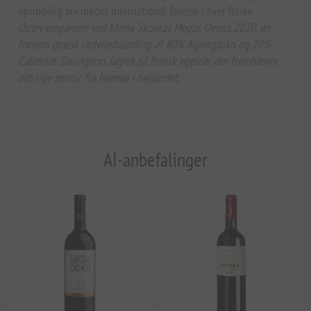
oprindelig arv møder international finesse i hver flaske.
Oplev elegansen ved Ktima Skouras Megas Oenos 2020, en
fornem græsk rødvinsblanding af 80% Agiorgitiko og 20%
Cabernet Sauvignon, lagret på fransk egetræ, der fremhæver
det rige terroir fra Nemea i højlandet.
AI-anbefalinger