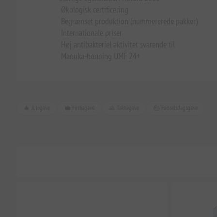
Økologisk certificering
Begrænset produktion (nummererede pakker)
Internationale priser
Høj antibakteriel aktivitet svarende til
Manuka-honning UMF 24+
🎄 Julegave
💼 Firmagave
🙏 Takkegave
🎂 Fødselsdagsgave