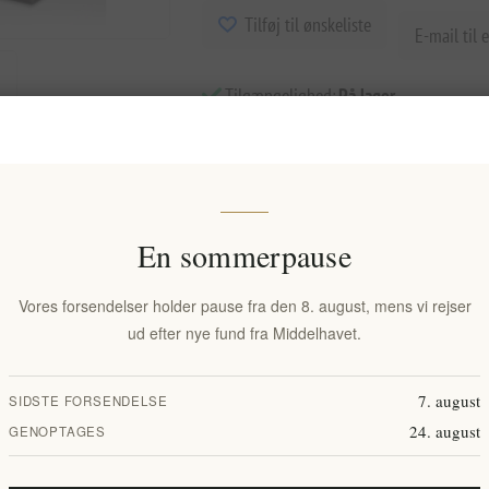
Tilføj til ønskeliste
E-mail til 
Tilgængelighed:
På lager
Leveringsdato:
2-8 dage
En sommerpause
Vores forsendelser holder pause fra den 8. august, mens vi rejser
ud efter nye fund fra Middelhavet.
7. august
SIDSTE FORSENDELSE
24. august
GENOPTAGES
Overview
Specifications
Reviews
Contact Us