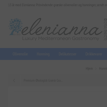
13 år med Elenianna: Prisvindende græske olivenolier og honninger, sendt o
Olivenolie
Honning
Delikatesser
Drikkevarer
Hjem
Honn
Premium Økologisk Græsk Gra...