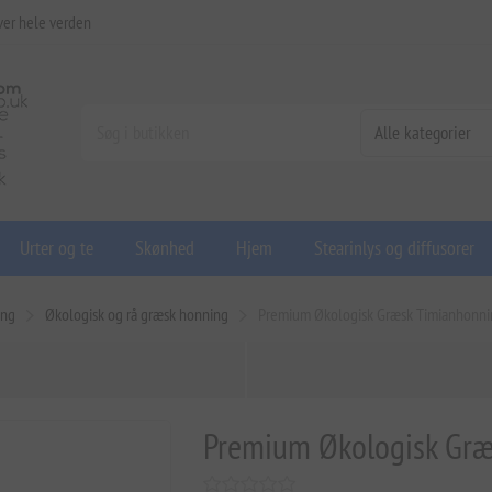
ver hele verden
Urter og te
Skønhed
Hjem
Stearinlys og diffusorer
ing
Økologisk og rå græsk honning
Premium Økologisk Græsk Timianhonni
Premium Økologisk Græ