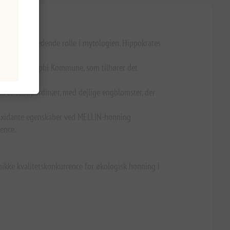
spiller en ledende rolle i mytologien. Hippokrates
alaxidi i Delphi Kommune, som tilhører det
n er ekstraordinær, med dejlige engblomster, der
tioxidante egenskaber ved MELLIN-honning
ence.
unikke kvalitetskonkurrence for økologisk honning i