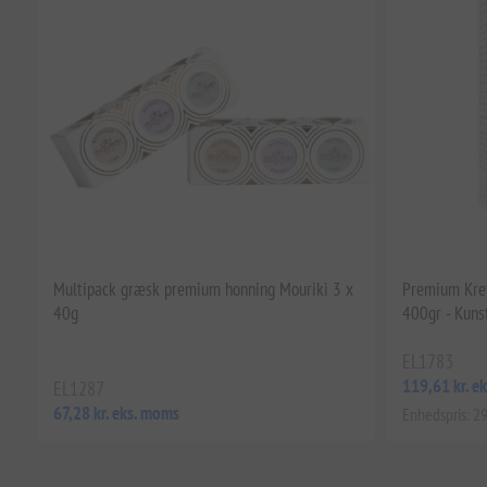
Multipack græsk premium honning Mouriki 3 x
Premium Kret
40g
400gr - Kuns
EL1783
119,61 kr. e
EL1287
67,28 kr. eks. moms
Enhedspris: 29