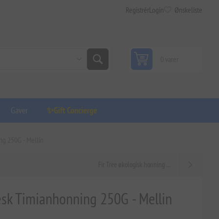
Registrér
Login
Ønskeliste
0 varer
Gaver
✨Gift Concierge
ng 250G - Mellin
Fir Tree økologisk honning ...
sk Timianhonning 250G - Mellin