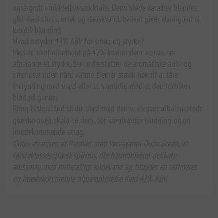
også godt i middelhavscocktails. Dens bløde karakter blandes
glat med citrus, urter og danskvand, hvilket giver alsidighed til
kreativ blanding.
Hvad betyder 42% ABV for smag og styrke?
Med et alkoholindhold på 42% leverer denne ouzo en
afbalanceret styrke, der understøtter de aromatiske anis- og
urtenoter uden hård varme. Den er stærk nok til at tåle
fortynding med vand eller is, samtidig med at den forbliver
blød på ganen.
Bring Lesbos' ånd til dit bord med denne elegant afbalancerede
græske ouzo, skabt til dem, der værdsætter tradition og en
imødekommende smag.
Oplev essensen af Plomari med Varvayanni Ouzo Green, en
førsteklasses græsk spiritus, der harmoniserer delikate
anissmag med mineralrigt kildevand og tilbyder en raffineret
og imødekommende nippeoplevelse med 42% ABV.