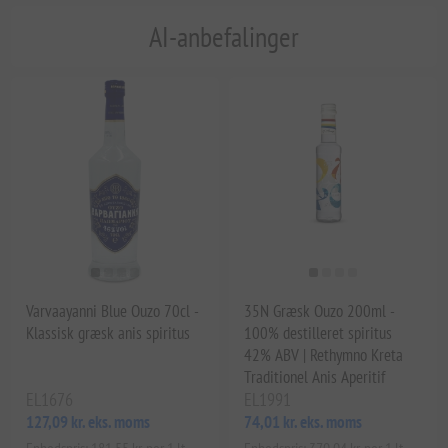
AI-anbefalinger
Varvaayanni Blue Ouzo 70cl -
35N Græsk Ouzo 200ml -
Klassisk græsk anis spiritus
100% destilleret spiritus
42% ABV | Rethymno Kreta
Traditionel Anis Aperitif
EL1676
EL1991
127,09 kr. eks. moms
74,01 kr. eks. moms
Enhedspris: 181,55 kr. per 1 lt
Enhedspris: 370,04 kr. per 1 lt