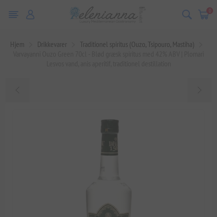
0
Hjem
Drikkevarer
Traditionel spiritus (Ouzo, Tsipouro, Mastiha)
Varvayanni Ouzo Green 70cl - Blød græsk spiritus med 42% ABV | Plomari
Lesvos vand, anis aperitif, traditionel destillation