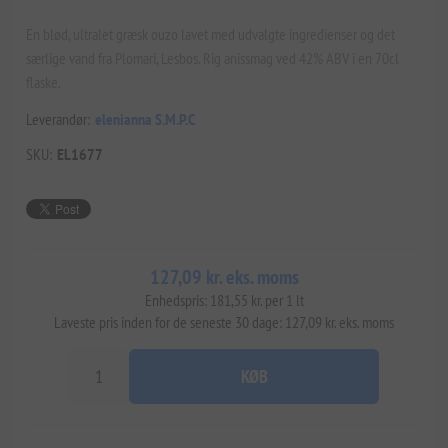
En blød, ultralet græsk ouzo lavet med udvalgte ingredienser og det
særlige vand fra Plomari, Lesbos. Rig anissmag ved 42% ABV i en 70cl
flaske.
Leverandør:
elenianna S.M.P.C
SKU:
EL1677
127,09 kr. eks. moms
Enhedspris: 181,55 kr. per 1 lt
Laveste pris inden for de seneste 30 dage: 127,09 kr. eks. moms
KØB