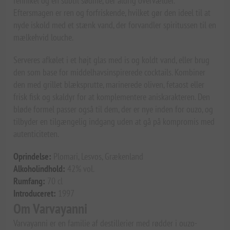
fennikel og en subtil sødme, der aldrig overvælder.
Eftersmagen er ren og forfriskende, hvilket gør den ideel til at
nyde iskold med et stænk vand, der forvandler spiritussen til en
mælkehvid louche.
Serveres afkølet i et højt glas med is og koldt vand, eller brug
den som base for middelhavsinspirerede cocktails. Kombiner
den med grillet blæksprutte, marinerede oliven, fetaost eller
frisk fisk og skaldyr for at komplementere aniskarakteren. Den
bløde formel passer også til dem, der er nye inden for ouzo, og
tilbyder en tilgængelig indgang uden at gå på kompromis med
autenticiteten.
Oprindelse:
Plomari, Lesvos, Grækenland
Alkoholindhold:
42% vol.
Rumfang:
70 cl
Introduceret:
1997
Om Varvayanni
Varvayanni er en familie af destillerier med rødder i ouzo-