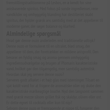
fremstillingstraditionerne på Lesbos, en ø kendt for sine
anisbaserede spiritus. Med fokus på sunde ingredienser, rene
vandkilder og omhyggelig blanding har destilleriet skabt
spiritus, der hylder græsk arv, samtidig med at det appellerer til
moderne ganer, der søger balance og klarhed.
Almindelige spørgsmål
Hvad gør denne ouzo anderledes end traditionelle udtryk?
Denne ouzo er formuleret til en ultralet, blød smag, der
appellerer til dem, der foretrækker en mildere anisprofil. Den
bevarer en fyldig smag og aroma gennem omhyggelig
ingrediensudvælgelse og brugen af Plomaris karakteristiske
vand, hvilket gør den tilgængelig, men samtidig autentisk.
Hvordan skal jeg servere denne ouzo?
Serveres godt afkølet i et højt glas med isterninger. Tilsæt en
sjat koldt vand for at frigøre de aromatiske olier og skabe den
karakteristiske mælkeagtige louche. Nyd den langsomt sammen
med græsk mezze såsom grillet fisk og skaldyr, oliven eller ost.
Er dette egnet til cocktails eller kun til nip?
Selvom denne ouzo er fremragende at nippe til, fungerer den